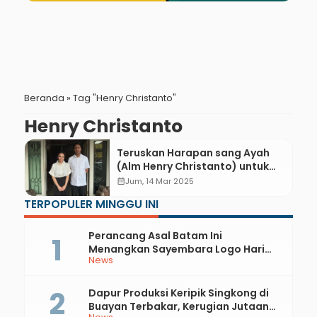
Beranda
»
Tag "Henry Christanto"
Henry Christanto
Teruskan Harapan sang Ayah
(Alm Henry Christanto) untuk
Selalu Berbagi Lewat Soen
calendar_month
Jum, 14 Mar 2025
Foundation di Bulan Ramadan
TERPOPULER MINGGU INI
Perancang Asal Batam Ini
Menangkan Sayembara Logo Hari
News
Jadi ke-397 Kabupaten Kebumen
Dapur Produksi Keripik Singkong di
Buayan Terbakar, Kerugian Jutaan