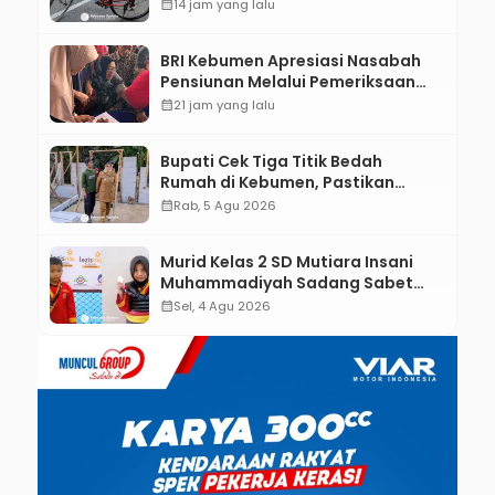
Sisa-Sisa Racun Masa Remaja
calendar_month
14 jam yang lalu
BRI Kebumen Apresiasi Nasabah
Pensiunan Melalui Pemeriksaan
Kesehatan Gratis Hingga
calendar_month
21 jam yang lalu
Sosialisasi Otentikasi Taspen
Bupati Cek Tiga Titik Bedah
Rumah di Kebumen, Pastikan
Hunian Layak bagi Warga
calendar_month
Rab, 5 Agu 2026
Murid Kelas 2 SD Mutiara Insani
Muhammadiyah Sadang Sabet
Emas dan Perak di Kejurda Tapak
calendar_month
Sel, 4 Agu 2026
Suci Kebumen 2026