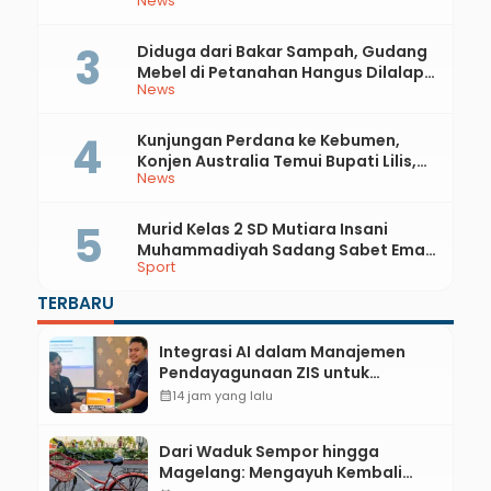
News
Rupiah
Diduga dari Bakar Sampah, Gudang
Mebel di Petanahan Hangus Dilalap
News
Api
Kunjungan Perdana ke Kebumen,
Konjen Australia Temui Bupati Lilis,
News
Ini yang Dibahas
Murid Kelas 2 SD Mutiara Insani
Muhammadiyah Sadang Sabet Emas
Sport
dan Perak di Kejurda Tapak Suci
Kebumen 2026
TERBARU
Integrasi AI dalam Manajemen
Pendayagunaan ZIS untuk
Mendukung Realisasi IKAL
calendar_month
14 jam yang lalu
Unggulan Lazismu Kebumen
Dari Waduk Sempor hingga
Magelang: Mengayuh Kembali