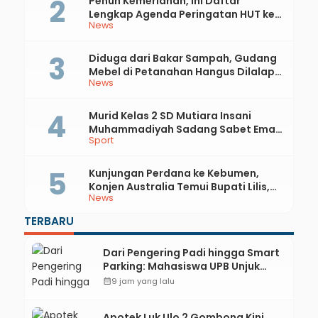
Penuh Kemeriahan, Ini Daftar
Lengkap Agenda Peringatan HUT ke-
News
81 RI dan Hari Jadi ke-397 Kabupaten
Kebumen
Diduga dari Bakar Sampah, Gudang
Mebel di Petanahan Hangus Dilalap
News
Api
Murid Kelas 2 SD Mutiara Insani
Muhammadiyah Sadang Sabet Emas
Sport
dan Perak di Kejurda Tapak Suci
Kebumen 2026
Kunjungan Perdana ke Kebumen,
Konjen Australia Temui Bupati Lilis,
News
Ini yang Dibahas
TERBARU
Dari Pengering Padi hingga Smart
Parking: Mahasiswa UPB Unjuk
Gigi Lewat Pameran CODEX 2
calendar_month
9 jam yang lalu
Apotek Luk Ulo 2 Gombong Kini