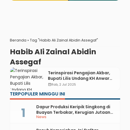
Beranda
»
Tag "Habib Ali Zainal Abidin Assegaf"
Habib Ali Zainal Abidin
Assegaf
Terinspirasi Pengajian Akbar,
Bupati Lilis Undang KH Anwar
Zahid dan Habib Bidin di
calendar_month
Rab, 2 Jul 2025
Kebumen Fest
TERPOPULER MINGGU INI
Dapur Produksi Keripik Singkong di
Buayan Terbakar, Kerugian Jutaan
News
Rupiah