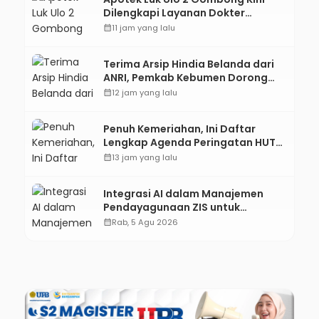
Dilengkapi Layanan Dokter
Spesialis Anak
calendar_month
11 jam yang lalu
Terima Arsip Hindia Belanda dari
ANRI, Pemkab Kebumen Dorong
Integrasi Sejarah, Geopark, dan
calendar_month
12 jam yang lalu
Literasi Pertanian
Penuh Kemeriahan, Ini Daftar
Lengkap Agenda Peringatan HUT
ke-81 RI dan Hari Jadi ke-397
calendar_month
13 jam yang lalu
Kabupaten Kebumen
Integrasi AI dalam Manajemen
Pendayagunaan ZIS untuk
Mendukung Realisasi IKAL
calendar_month
Rab, 5 Agu 2026
Unggulan Lazismu Kebumen