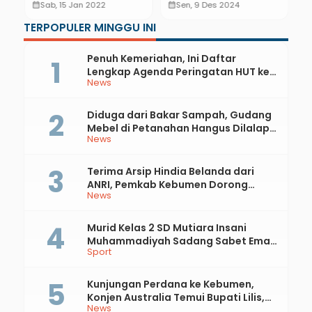
Suaminya, Ini
Mencegah Penyakit
K
calendar_month
Sab, 15 Jan 2022
calendar_month
Sen, 9 Des 2024
calendar_month
Penyebabnya
Kronis
2
TERPOPULER MINGGU INI
U
H
Penuh Kemeriahan, Ini Daftar
Lengkap Agenda Peringatan HUT ke-
News
81 RI dan Hari Jadi ke-397 Kabupaten
Kebumen
Diduga dari Bakar Sampah, Gudang
Mebel di Petanahan Hangus Dilalap
News
Api
Terima Arsip Hindia Belanda dari
ANRI, Pemkab Kebumen Dorong
News
Integrasi Sejarah, Geopark, dan
Literasi Pertanian
Murid Kelas 2 SD Mutiara Insani
Muhammadiyah Sadang Sabet Emas
Sport
dan Perak di Kejurda Tapak Suci
Kebumen 2026
Kunjungan Perdana ke Kebumen,
Konjen Australia Temui Bupati Lilis,
News
Ini yang Dibahas