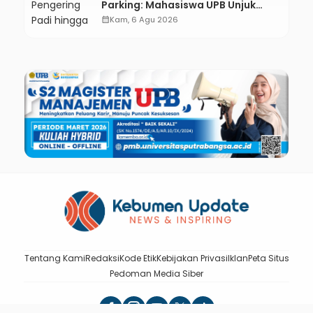
Parking: Mahasiswa UPB Unjuk
Gigi Lewat Pameran CODEX 2
calendar_month
Kam, 6 Agu 2026
Tentang Kami
Redaksi
Kode Etik
Kebijakan Privasi
Iklan
Peta Situs
Pedoman Media Siber