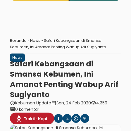
Beranda
»
News
»
Safari Kebangsaan di Smansa
Kebumen, Ini Amanat Penting Wabup Arif Sugiyanto
News
Safari Kebangsaan di
Smansa Kebumen, Ini
Amanat Penting Wabup Arif
Sugiyanto
account_circle
calendar_month
visibility
Kebumen Update
Sen, 24 Feb 2020
4.359
comment
0 komentar
Traktir Kopi