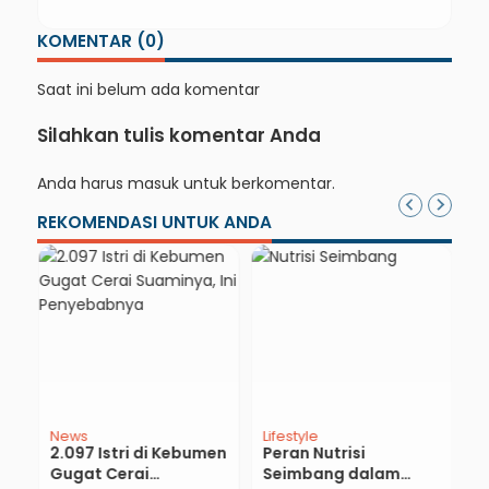
dan Hong Kong
KOMENTAR (0)
Saat ini belum ada komentar
Silahkan tulis komentar Anda
Anda harus
masuk
untuk berkomentar.
REKOMENDASI UNTUK ANDA
News
Lifestyle
E
2.097 Istri di Kebumen
Peran Nutrisi
O
Gugat Cerai
Seimbang dalam
A