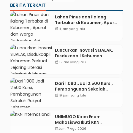
BERITA TERKAIT
Lahan Pinus dan Ilalang
Terbakar di Kebumen, Aparat
dan Warga Padamkan Api
calendar_month
11 jam yang lalu
Secara Manual
Luncurkan Inovasi SIJALAK,
Disdukcapil Kebumen
Perkuat Jejaring Literasi
calendar_month
15 jam yang lalu
Adminduk hingga Tingkat
Desa
Dari 1.080 Jadi 2.500 Kursi,
Pembangunan Sekolah
Rakyat Kebumen Ditargetkan
calendar_month
19 jam yang lalu
Mulai Oktober 2026
UNIMUGO Kirim Enam
Mahasiswa Ikuti KKN
Internasional 2026 di ASEAN
calendar_month
Jum, 7 Agu 2026