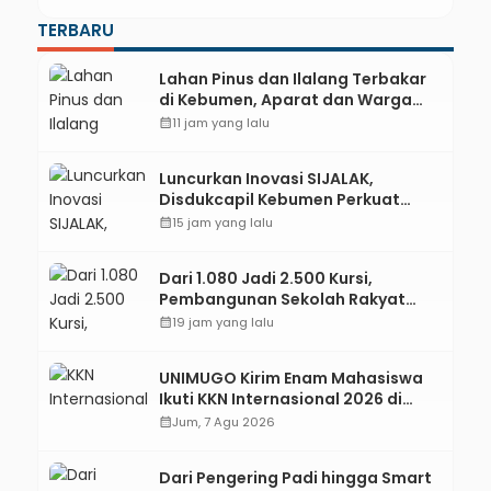
TERBARU
Lahan Pinus dan Ilalang Terbakar
di Kebumen, Aparat dan Warga
Padamkan Api Secara Manual
calendar_month
11 jam yang lalu
Luncurkan Inovasi SIJALAK,
Disdukcapil Kebumen Perkuat
Jejaring Literasi Adminduk hingga
calendar_month
15 jam yang lalu
Tingkat Desa
Dari 1.080 Jadi 2.500 Kursi,
Pembangunan Sekolah Rakyat
Kebumen Ditargetkan Mulai
calendar_month
19 jam yang lalu
Oktober 2026
UNIMUGO Kirim Enam Mahasiswa
Ikuti KKN Internasional 2026 di
ASEAN dan Hong Kong
calendar_month
Jum, 7 Agu 2026
Dari Pengering Padi hingga Smart