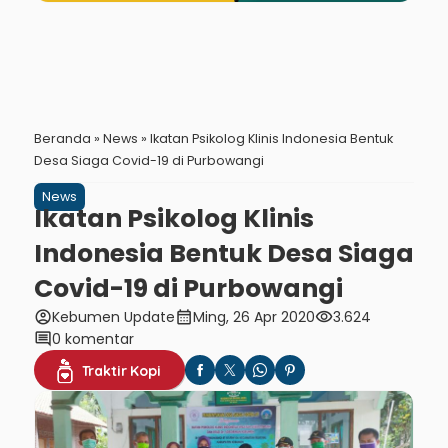
Beranda
»
News
»
Ikatan Psikolog Klinis Indonesia Bentuk
Desa Siaga Covid-19 di Purbowangi
News
Ikatan Psikolog Klinis
Indonesia Bentuk Desa Siaga
Covid-19 di Purbowangi
account_circle
calendar_month
visibility
Kebumen Update
Ming, 26 Apr 2020
3.624
comment
0 komentar
Traktir Kopi