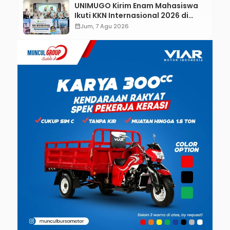
UNIMUGO Kirim Enam Mahasiswa
Ikuti KKN Internasional 2026 di
ASEAN dan Hong Kong
calendar_month
Jum, 7 Agu 2026