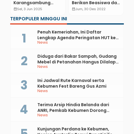
Karangsambung
Berikan Beasiswa dan
P
Dimulai: PT GMDP
Tunjangan
M
calendar_month
Sel, 3 Jun 2025
calendar_month
Jum, 30 Des 2022
calendar_month
Gagas Desa Internet
Pendidikan Rp 1,39
P
TERPOPULER MINGGU INI
Mandiri
Miliar
Penuh Kemeriahan, Ini Daftar
Lengkap Agenda Peringatan HUT ke-
News
81 RI dan Hari Jadi ke-397 Kabupaten
Kebumen
Diduga dari Bakar Sampah, Gudang
Mebel di Petanahan Hangus Dilalap
News
Api
Ini Jadwal Rute Karnaval serta
Kebumen Fest Bareng Gus Azmi
News
Terima Arsip Hindia Belanda dari
ANRI, Pemkab Kebumen Dorong
News
Integrasi Sejarah, Geopark, dan
Literasi Pertanian
Kunjungan Perdana ke Kebumen,