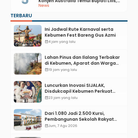
Konjen Australia Temui Bupati Lilis,
News
Ini yang Dibahas
TERBARU
Ini Jadwal Rute Karnaval serta
Kebumen Fest Bareng Gus Azmi
calendar_month
4 jam yang lalu
Lahan Pinus dan Ilalang Terbakar
di Kebumen, Aparat dan Warga
Padamkan Api Secara Manual
calendar_month
19 jam yang lalu
Luncurkan Inovasi SIJALAK,
Disdukcapil Kebumen Perkuat
Jejaring Literasi Adminduk hingga
calendar_month
23 jam yang lalu
Tingkat Desa
Dari 1.080 Jadi 2.500 Kursi,
Pembangunan Sekolah Rakyat
Kebumen Ditargetkan Mulai
calendar_month
Jum, 7 Agu 2026
Oktober 2026