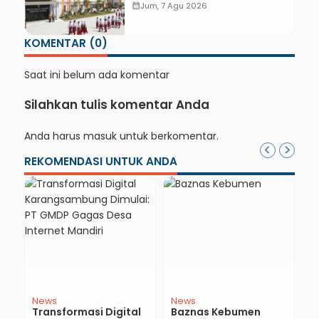
Rakyat Kebumen Ditargetkan
calendar_month
Jum, 7 Agu 2026
Mulai Oktober 2026
KOMENTAR (0)
Saat ini belum ada komentar
Silahkan tulis komentar Anda
Anda harus
masuk
untuk berkomentar.
REKOMENDASI UNTUK ANDA
News
News
N
Transformasi Digital
Baznas Kebumen
K