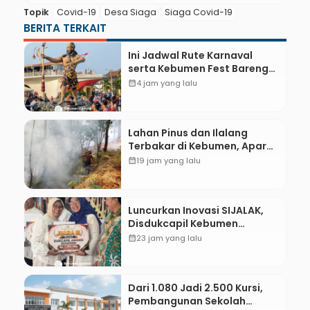
Topik
Covid-19
Desa Siaga
Siaga Covid-19
BERITA TERKAIT
Ini Jadwal Rute Karnaval
serta Kebumen Fest Bareng
Gus Azmi
calendar_month
4 jam yang lalu
Lahan Pinus dan Ilalang
Terbakar di Kebumen, Aparat
dan Warga Padamkan Api
calendar_month
19 jam yang lalu
Secara Manual
Luncurkan Inovasi SIJALAK,
Disdukcapil Kebumen
Perkuat Jejaring Literasi
calendar_month
23 jam yang lalu
Adminduk hingga Tingkat
Desa
Dari 1.080 Jadi 2.500 Kursi,
Pembangunan Sekolah