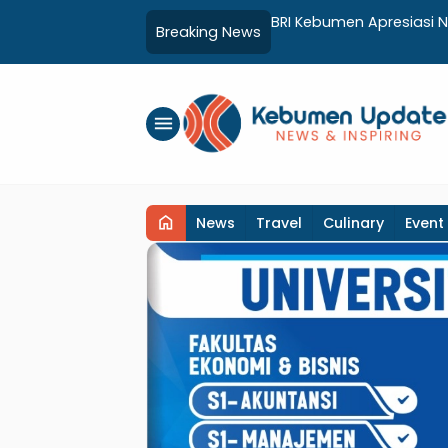
yagunaan ZIS untuk Mendukung
BRI Kebumen Apresiasi 
Breaking News
umen
Gratis Hingga Sosialisas
menu
home
News
Travel
Culinary
Event