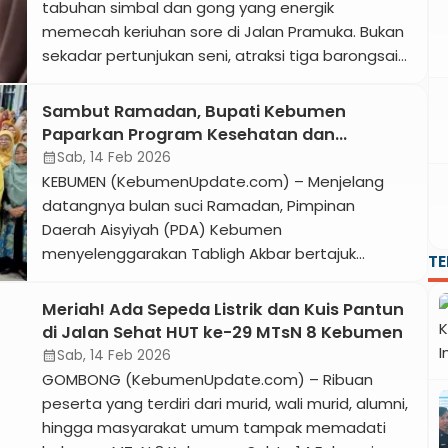
tokoh masyarakat, dan kader HMI. […]
tabuhan simbal dan gong yang energik
memecah keriuhan sore di Jalan Pramuka. Bukan
sekadar pertunjukan seni, atraksi tiga barongsai
ini menjadi pengiring aksi sosial berupa
pembagian takjil di halaman Klenteng Kong Hwie
Sambut Ramadan, Bupati Kebumen
Kiong, Kebumen, Selasa 3 Maret 2026. Dalam
Paparkan Program Kesehatan dan
kegiatan ini, Polres Kebumen bergandengan
Pendidikan di Hadapan Ratusan Anggota
Sab, 14 Feb 2026
calendar_month
tangan dengan pengurus klenteng untuk
Aisyiyah
KEBUMEN (KebumenUpdate.com) – Menjelang
menyapa warga […]
datangnya bulan suci Ramadan, Pimpinan
Daerah Aisyiyah (PDA) Kebumen
menyelenggarakan Tabligh Akbar bertajuk
T
“Kurma” (Kuatkan Rohani Menyambut Ramadan),
Sabtu (14/2/2026). Kegiatan yang dipusatkan di
Meriah! Ada Sepeda Listrik dan Kuis Pantun
Gedung Dakwah Aisyiyah Kebumen ini
di Jalan Sehat HUT ke-29 MTsN 8 Kebumen
menghadirkan Ketua PDA Kebumen Navi Agustina
Sab, 14 Feb 2026
calendar_month
sebagai penceramah. Ketua Panitia sekaligus
GOMBONG (KebumenUpdate.com) – Ribuan
Ketua Korps Mubalighat Aisyiyah Kebumen, Ucu
peserta yang terdiri dari murid, wali murid, alumni,
Danawati, dalam laporannya menyampaikan
hingga masyarakat umum tampak memadati
bahwa […]