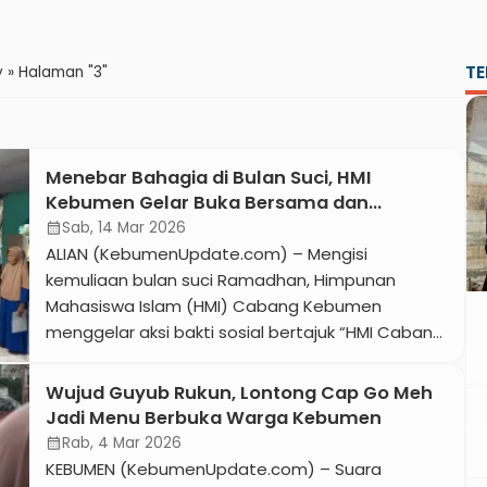
TE
y
»
Halaman "3"
Menebar Bahagia di Bulan Suci, HMI
Kebumen Gelar Buka Bersama dan
Santunan di Karangkembang
Sab, 14 Mar 2026
calendar_month
ALIAN (KebumenUpdate.com) – Mengisi
kemuliaan bulan suci Ramadhan, Himpunan
Mahasiswa Islam (HMI) Cabang Kebumen
menggelar aksi bakti sosial bertajuk “HMI Cabang
Kebumen Menebar Kebahagiaan dan
Kepedulian”. Kegiatan ini berlangsung di TPQ
Wujud Guyub Rukun, Lontong Cap Go Meh
Baiturrohman, Desa Karangkembang Kecamatan
Jadi Menu Berbuka Warga Kebumen
Alian, Jumat 13 Maret 2026. Acara diawali dengan
Rab, 4 Mar 2026
calendar_month
doa bersama yang diikuti oleh puluhan warga,
KEBUMEN (KebumenUpdate.com) – Suara