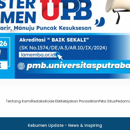
Tentang Kami
Redaksi
Kode Etik
Kebijakan Privasi
Iklan
Peta Situs
Pedoma
Kebumen Update - News & Inspiring