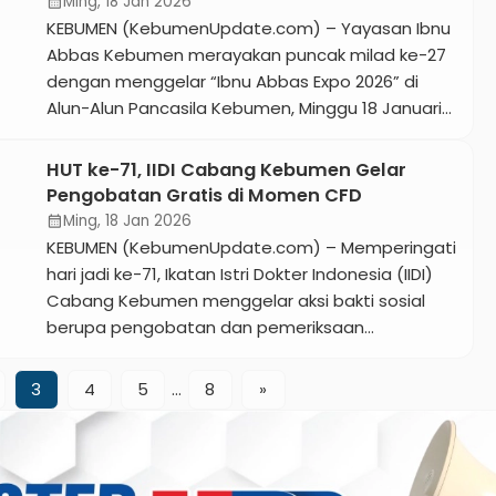
Sepeda
Ming, 18 Jan 2026
calendar_month
generasi muda. Dalam acara Pengajian Triwulan
KEBUMEN (KebumenUpdate.com) – Yayasan Ibnu
PAC Muslimat NU […]
Abbas Kebumen merayakan puncak milad ke-27
dengan menggelar “Ibnu Abbas Expo 2026” di
Alun-Alun Pancasila Kebumen, Minggu 18 Januari
2026. Acara ini menjadi momentum refleksi atas
perjalanan panjang yayasan dalam dunia
HUT ke-71, IIDI Cabang Kebumen Gelar
pendidikan, dakwah, dan sosial di Kabupaten
Pengobatan Gratis di Momen CFD
Kebumen. Pembina Yayasan Ibnu Abbas, Haryoko
Ming, 18 Jan 2026
calendar_month
SPd MM dalam sambutannya menyampaikan
KEBUMEN (KebumenUpdate.com) – Memperingati
bahwa usia […]
hari jadi ke-71, Ikatan Istri Dokter Indonesia (IIDI)
Cabang Kebumen menggelar aksi bakti sosial
berupa pengobatan dan pemeriksaan
kesehatan gratis bagi masyarakat. Kegiatan ini
dipusatkan di depan Pendopo Kabumian pada
3
4
5
…
8
»
Minggu pagi, 18 Januari 2026, bersamaan dengan
momen Car Free Day (CFD). Ketua IIDI Cabang
Kebumen, dr. Nurdianasari Dewi, Sp.OG., dalam […]