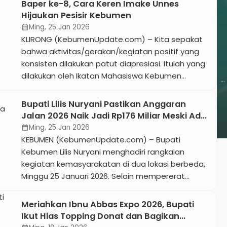
Baper ke-8, Cara Keren Imake Unnes
dan Kepala Disarpus Sigit Dwi Purnomo, kehadiran
Hijaukan Pesisir Kebumen
mereka mempertegas dukungan pemerintah
Ming, 25 Jan 2026
calendar_month
terhadap pengembangan potensi siswa sejak
KLIRONG (KebumenUpdate.com) – Kita sepakat
usia dini. Kepala […]
bahwa aktivitas/gerakan/kegiatan positif yang
konsisten dilakukan patut diapresiasi. Itulah yang
dilakukan oleh Ikatan Mahasiswa Kebumen
(Imake) Universitas Negeri Semarang (Unnes).
Sebagai bentuk pengabdian pada daerah asal
Bupati Lilis Nuryani Pastikan Anggaran
dan bentuk kepedulian lingkungan, mahasiswa
Jalan 2026 Naik Jadi Rp176 Miliar Meski Ada
asal Kebumen tersebut konsisten menggelar
Efisiensi Pusat
Ming, 25 Jan 2026
calendar_month
kegiatan bertajuk Bangun Aksi Peduli Konservasi
KEBUMEN (KebumenUpdate.com) – Bupati
(Baper) yang tahun ini masuk seri ke-8 (Baper […]
Kebumen Lilis Nuryani menghadiri rangkaian
kegiatan kemasyarakatan di dua lokasi berbeda,
Minggu 25 Januari 2026. Selain mempererat
silaturahmi dengan jamaah Muslimat NU di Desa
Wotbuwono Kecamatan Klirong, Bupati Lilis juga
Meriahkan Ibnu Abbas Expo 2026, Bupati
menghadiri Khotmil Quran di Desa Muktisari untuk
Ikut Hias Topping Donat dan Bagikan
memberikan dukungan bagi pendidikan karakter