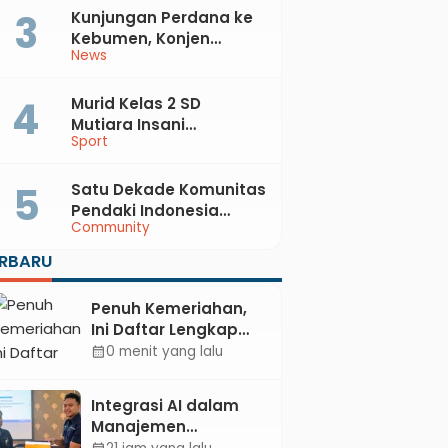
Kunjungan Perdana ke
Kebumen, Konjen
News
Australia Temui Bupati
Lilis, Ini yang Dibahas
Murid Kelas 2 SD
Mutiara Insani
Sport
Muhammadiyah
Sadang Sabet Emas
dan Perak di Kejurda
Satu Dekade Komunitas
Tapak Suci Kebumen
Pendaki Indonesia
Community
2026
Korwil Kebumen:
Merajut Persahabatan,
ERBARU
Merawat Cinta Alam di
Pesisir Selatan
Penuh Kemeriahan,
Ini Daftar Lengkap
Agenda Peringatan
0 menit yang lalu
calendar_month
HUT ke-81 RI dan Hari
Jadi ke-397
Integrasi AI dalam
Kabupaten Kebumen
Manajemen
Pendayagunaan ZIS