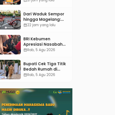
21 jam yang lalu
calendar_month
untuk Mendukung
Realisasi IKAL
Dari Waduk Sempor
Unggulan Lazismu
hingga Magelang:
Kebumen
Mengayuh Kembali
22 jam yang lalu
calendar_month
Sisa-Sisa Racun
Masa Remaja
BRI Kebumen
Apresiasi Nasabah
Pensiunan Melalui
Rab, 5 Agu 2026
calendar_month
Pemeriksaan
Kesehatan Gratis
Bupati Cek Tiga Titik
Hingga Sosialisasi
Bedah Rumah di
Otentikasi Taspen
Kebumen, Pastikan
Rab, 5 Agu 2026
calendar_month
Hunian Layak bagi
Warga