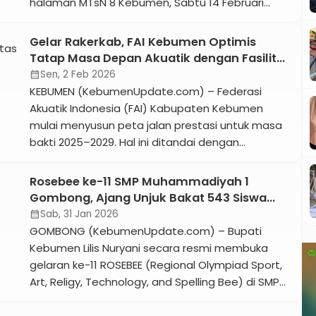
halaman MTsN 8 Kebumen, Sabtu 14 Februari
2026. Mereka antusias mengikuti agenda utama
perayaan HUT ke-29 madrasah tersebut, yakni
Gelar Rakerkab, FAI Kebumen Optimis
jalan sehat sejauh lebih kurang 3 kilometer. Acara
Tatap Masa Depan Akuatik dengan Fasilitas
ini dihadiri langsung oleh Bupati Kebumen Lilis
Baru
Sen, 2 Feb 2026
calendar_month
Nuryani didampingi sang suami yang […]
KEBUMEN (KebumenUpdate.com) – Federasi
Akuatik Indonesia (FAI) Kabupaten Kebumen
mulai menyusun peta jalan prestasi untuk masa
bakti 2025–2029. Hal ini ditandai dengan
digelarnya Rapat Kerja Kabupaten (Rakerkab)
perdana yang berlangsung di Aswaja Center
Rosebee ke-11 SMP Muhammadiyah 1
UMNU Kebumen, Sabtu, 31 Januari 2026. Wakil
Gombong, Ajang Unjuk Bakat 543 Siswa
Ketua Umum IV KONI Kebumen, Agus Junaedy,
SD/MI se-Kebumen
Sab, 31 Jan 2026
calendar_month
yang hadir dalam acara tersebut menekankan
GOMBONG (KebumenUpdate.com) – Bupati
pentingnya agenda […]
Kebumen Lilis Nuryani secara resmi membuka
gelaran ke-11 ROSEBEE (Regional Olympiad Sport,
Art, Religy, Technology, and Spelling Bee) di SMP
Muhammadiyah 1 Gombong, Sabtu 31 Januari
2026. Didampingi Kepala Disdikpora Agus Sunaryo