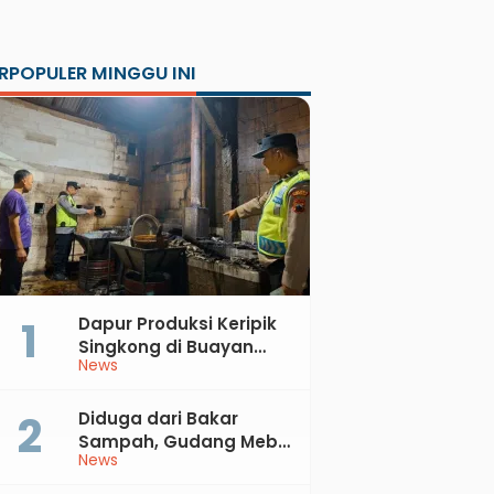
RPOPULER MINGGU INI
Dapur Produksi Keripik
Singkong di Buayan
News
Terbakar, Kerugian
Jutaan Rupiah
Diduga dari Bakar
Sampah, Gudang Mebel
News
di Petanahan Hangus
Dilalap Api