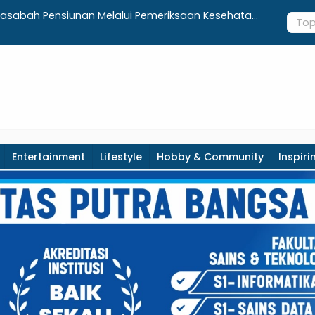
Nasabah Pensiunan Melalui Pemeriksaan Kesehatan
Bupati Cek
i Otentikasi Taspen
Warga
Entertainment
Lifestyle
Hobby & Community
Inspiri