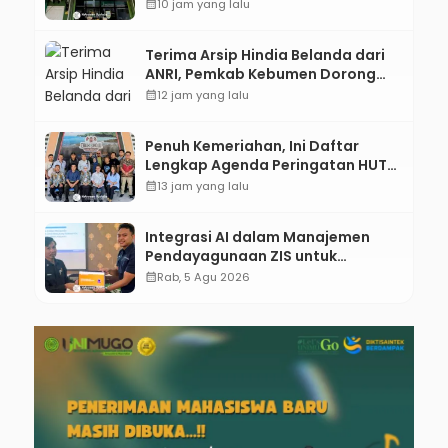
Spesialis Anak
calendar_month
10 jam yang lalu
Terima Arsip Hindia Belanda dari
ANRI, Pemkab Kebumen Dorong
Integrasi Sejarah, Geopark, dan
calendar_month
12 jam yang lalu
Literasi Pertanian
Penuh Kemeriahan, Ini Daftar
Lengkap Agenda Peringatan HUT
ke-81 RI dan Hari Jadi ke-397
calendar_month
13 jam yang lalu
Kabupaten Kebumen
Integrasi AI dalam Manajemen
Pendayagunaan ZIS untuk
Mendukung Realisasi IKAL
calendar_month
Rab, 5 Agu 2026
Unggulan Lazismu Kebumen