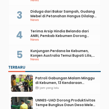
News
81 RI dan Hari Jadi ke-397 Kabupaten
Kebumen
Diduga dari Bakar Sampah, Gudang
Mebel di Petanahan Hangus Dilalap
News
Api
Terima Arsip Hindia Belanda dari
ANRI, Pemkab Kebumen Dorong
News
Integrasi Sejarah, Geopark, dan
Literasi Pertanian
Kunjungan Perdana ke Kebumen,
Konjen Australia Temui Bupati Lilis,
News
Ini yang Dibahas
TERBARU
Patroli Gabungan Malam Minggu
di Kebumen, 13 Kendaraan
Terjaring Razia Knalpot Brong
calendar_month
1 jam yang lalu
UNNES-UAD Dorong Produktivitas
Tempe Bungkus Daun Desa Meles,