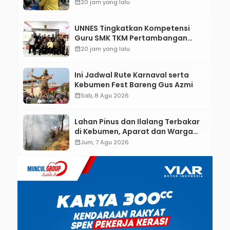
Bantu Mesin dan Pendampingan
calendar_month
20 jam yang lalu
Digital
UNNES Tingkatkan Kompetensi
Guru SMK TKM Pertambangan
Kebumen melalui Desain Green
calendar_month
20 jam yang lalu
Gamification Based M-Learning
Ini Jadwal Rute Karnaval serta
Kebumen Fest Bareng Gus Azmi
calendar_month
Sab, 8 Agu 2026
Lahan Pinus dan Ilalang Terbakar
di Kebumen, Aparat dan Warga
Padamkan Api Secara Manual
calendar_month
Jum, 7 Agu 2026