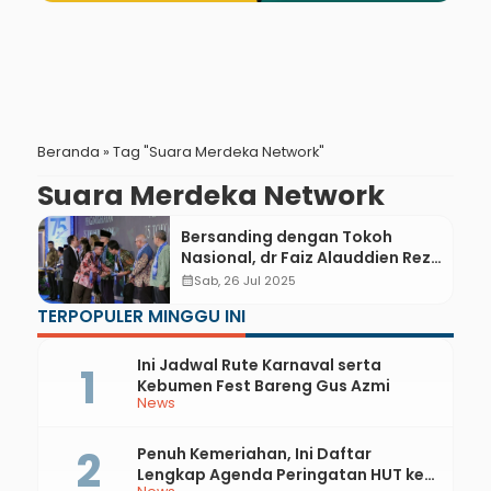
Beranda
»
Tag "Suara Merdeka Network"
Suara Merdeka Network
Bersanding dengan Tokoh
Nasional, dr Faiz Alauddien Reza
Mardhika Raih Penghargaan 75
calendar_month
Sab, 26 Jul 2025
Tokoh Pamomong Jawa Tengah
TERPOPULER MINGGU INI
Ini Jadwal Rute Karnaval serta
Kebumen Fest Bareng Gus Azmi
News
Penuh Kemeriahan, Ini Daftar
Lengkap Agenda Peringatan HUT ke-