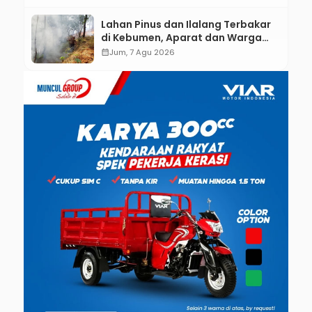
Lahan Pinus dan Ilalang Terbakar
di Kebumen, Aparat dan Warga
Padamkan Api Secara Manual
calendar_month
Jum, 7 Agu 2026