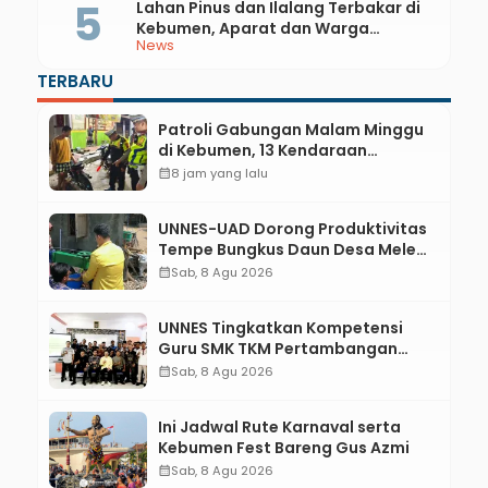
Lahan Pinus dan Ilalang Terbakar di
Kebumen, Aparat dan Warga
News
Padamkan Api Secara Manual
TERBARU
Patroli Gabungan Malam Minggu
di Kebumen, 13 Kendaraan
Terjaring Razia Knalpot Brong
calendar_month
8 jam yang lalu
UNNES-UAD Dorong Produktivitas
Tempe Bungkus Daun Desa Meles,
Bantu Mesin dan Pendampingan
calendar_month
Sab, 8 Agu 2026
Digital
UNNES Tingkatkan Kompetensi
Guru SMK TKM Pertambangan
Kebumen melalui Desain Green
calendar_month
Sab, 8 Agu 2026
Gamification Based M-Learning
Ini Jadwal Rute Karnaval serta
Kebumen Fest Bareng Gus Azmi
calendar_month
Sab, 8 Agu 2026