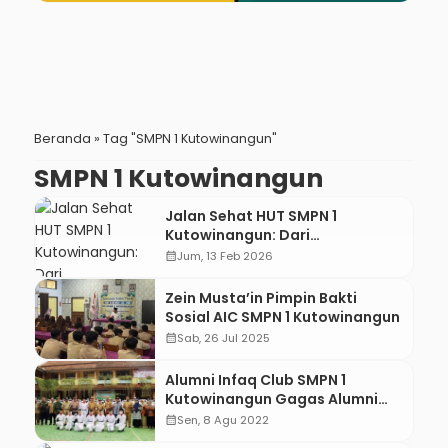
Beranda
»
Tag "SMPN 1 Kutowinangun"
SMPN 1 Kutowinangun
Jalan Sehat HUT SMPN 1
Kutowinangun: Dari
Penganugerahan Duta Literasi
calendar_month
Jum, 13 Feb 2026
hingga Tambahan Hadiah dari
Bupati
Zein Musta’in Pimpin Bakti
Sosial AIC SMPN 1 Kutowinangun
calendar_month
Sab, 26 Jul 2025
Alumni Infaq Club SMPN 1
Kutowinangun Gagas Alumni
Mengajar dan Peduli Anak Yatim
calendar_month
Sen, 8 Agu 2022