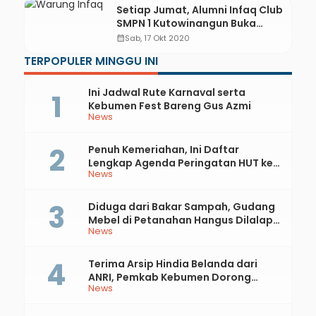
Setiap Jumat, Alumni Infaq Club
SMPN 1 Kutowinangun Buka
Warung Gratis
calendar_month
Sab, 17 Okt 2020
TERPOPULER MINGGU INI
Ini Jadwal Rute Karnaval serta
Kebumen Fest Bareng Gus Azmi
News
Penuh Kemeriahan, Ini Daftar
Lengkap Agenda Peringatan HUT ke-
News
81 RI dan Hari Jadi ke-397 Kabupaten
Kebumen
Diduga dari Bakar Sampah, Gudang
Mebel di Petanahan Hangus Dilalap
News
Api
Terima Arsip Hindia Belanda dari
ANRI, Pemkab Kebumen Dorong
News
Integrasi Sejarah, Geopark, dan
Literasi Pertanian