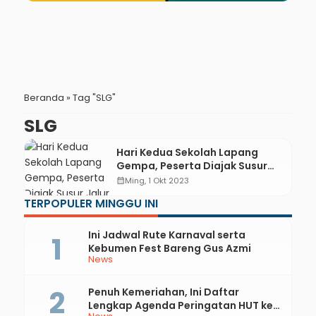
Beranda
»
Tag "SLG"
SLG
Hari Kedua Sekolah Lapang
Gempa, Peserta Diajak Susur
Jalur Evakuasi
calendar_month
Ming, 1 Okt 2023
TERPOPULER MINGGU INI
Ini Jadwal Rute Karnaval serta
Kebumen Fest Bareng Gus Azmi
News
Penuh Kemeriahan, Ini Daftar
Lengkap Agenda Peringatan HUT ke-