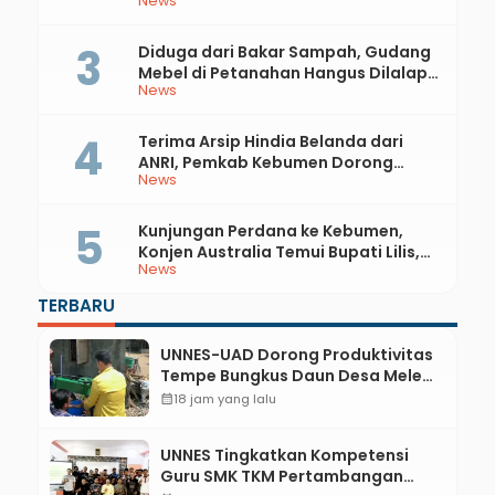
News
81 RI dan Hari Jadi ke-397 Kabupaten
Kebumen
Diduga dari Bakar Sampah, Gudang
Mebel di Petanahan Hangus Dilalap
News
Api
Terima Arsip Hindia Belanda dari
ANRI, Pemkab Kebumen Dorong
News
Integrasi Sejarah, Geopark, dan
Literasi Pertanian
Kunjungan Perdana ke Kebumen,
Konjen Australia Temui Bupati Lilis,
News
Ini yang Dibahas
TERBARU
UNNES-UAD Dorong Produktivitas
Tempe Bungkus Daun Desa Meles,
Bantu Mesin dan Pendampingan
calendar_month
18 jam yang lalu
Digital
UNNES Tingkatkan Kompetensi
Guru SMK TKM Pertambangan