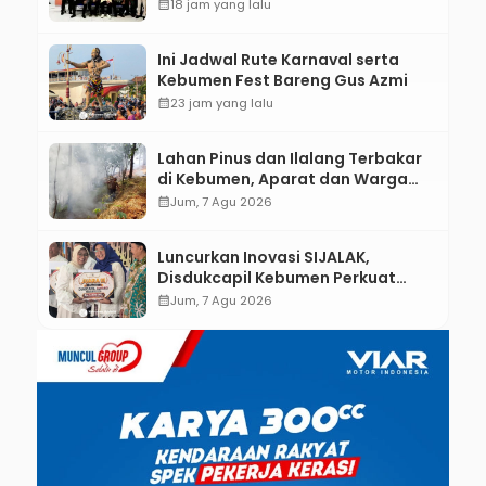
Kebumen melalui Desain Green
calendar_month
18 jam yang lalu
Gamification Based M-Learning
Ini Jadwal Rute Karnaval serta
Kebumen Fest Bareng Gus Azmi
calendar_month
23 jam yang lalu
Lahan Pinus dan Ilalang Terbakar
di Kebumen, Aparat dan Warga
Padamkan Api Secara Manual
calendar_month
Jum, 7 Agu 2026
Luncurkan Inovasi SIJALAK,
Disdukcapil Kebumen Perkuat
Jejaring Literasi Adminduk hingga
calendar_month
Jum, 7 Agu 2026
Tingkat Desa