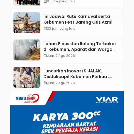
Kebumen melalui Desain Green
calendar_month
18 jam yang lalu
Gamification Based M-Learning
Ini Jadwal Rute Karnaval serta
Kebumen Fest Bareng Gus Azmi
calendar_month
23 jam yang lalu
Lahan Pinus dan Ilalang Terbakar
di Kebumen, Aparat dan Warga
Padamkan Api Secara Manual
calendar_month
Jum, 7 Agu 2026
Luncurkan Inovasi SIJALAK,
Disdukcapil Kebumen Perkuat
Jejaring Literasi Adminduk hingga
calendar_month
Jum, 7 Agu 2026
Tingkat Desa