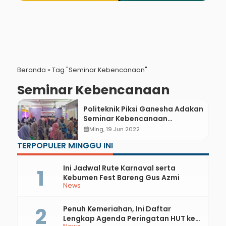
Beranda
»
Tag "Seminar Kebencanaan"
Seminar Kebencanaan
Politeknik Piksi Ganesha Adakan
Seminar Kebencanaan
Dukungan Japanese Red Cross
calendar_month
Ming, 19 Jun 2022
TERPOPULER MINGGU INI
Ini Jadwal Rute Karnaval serta
Kebumen Fest Bareng Gus Azmi
News
Penuh Kemeriahan, Ini Daftar
Lengkap Agenda Peringatan HUT ke-