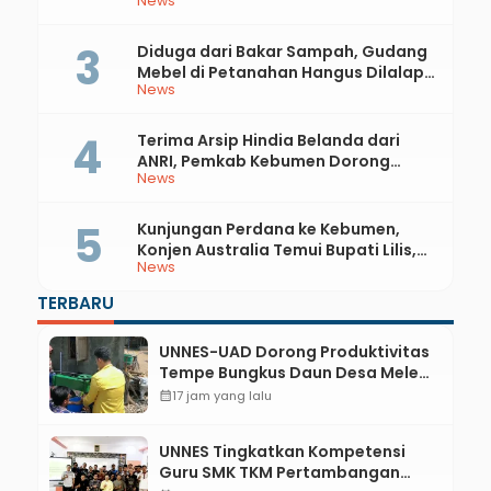
News
81 RI dan Hari Jadi ke-397 Kabupaten
Kebumen
Diduga dari Bakar Sampah, Gudang
Mebel di Petanahan Hangus Dilalap
News
Api
Terima Arsip Hindia Belanda dari
ANRI, Pemkab Kebumen Dorong
News
Integrasi Sejarah, Geopark, dan
Literasi Pertanian
Kunjungan Perdana ke Kebumen,
Konjen Australia Temui Bupati Lilis,
News
Ini yang Dibahas
TERBARU
UNNES-UAD Dorong Produktivitas
Tempe Bungkus Daun Desa Meles,
Bantu Mesin dan Pendampingan
calendar_month
17 jam yang lalu
Digital
UNNES Tingkatkan Kompetensi
Guru SMK TKM Pertambangan