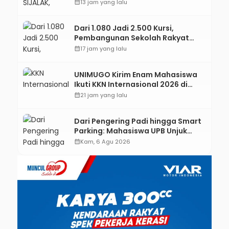
Jejaring Literasi Adminduk hingga
calendar_month
13 jam yang lalu
Tingkat Desa
Dari 1.080 Jadi 2.500 Kursi,
Pembangunan Sekolah Rakyat
Kebumen Ditargetkan Mulai
calendar_month
17 jam yang lalu
Oktober 2026
UNIMUGO Kirim Enam Mahasiswa
Ikuti KKN Internasional 2026 di
ASEAN dan Hong Kong
calendar_month
21 jam yang lalu
Dari Pengering Padi hingga Smart
Parking: Mahasiswa UPB Unjuk
Gigi Lewat Pameran CODEX 2
calendar_month
Kam, 6 Agu 2026