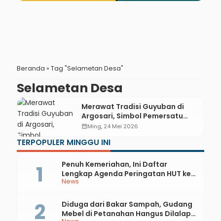
Beranda
»
Tag "Selametan Desa"
Selametan Desa
Merawat Tradisi Guyuban di
Argosari, Simbol Pemersatu
Dua Desa yang Tak Lekang oleh
calendar_month
Ming, 24 Mei 2026
Waktu
TERPOPULER MINGGU INI
Penuh Kemeriahan, Ini Daftar
Lengkap Agenda Peringatan HUT ke-
News
81 RI dan Hari Jadi ke-397 Kabupaten
Kebumen
Diduga dari Bakar Sampah, Gudang
Mebel di Petanahan Hangus Dilalap