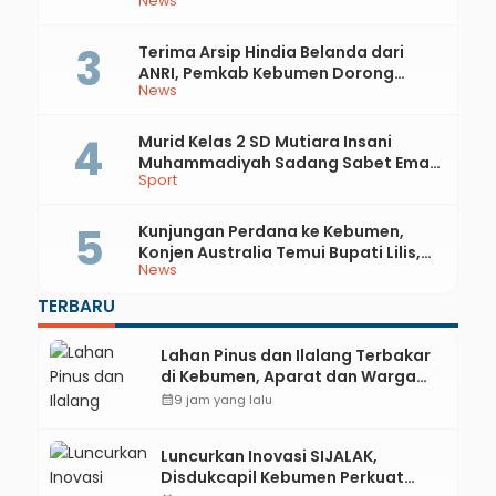
News
Api
Terima Arsip Hindia Belanda dari
ANRI, Pemkab Kebumen Dorong
News
Integrasi Sejarah, Geopark, dan
Literasi Pertanian
Murid Kelas 2 SD Mutiara Insani
Muhammadiyah Sadang Sabet Emas
Sport
dan Perak di Kejurda Tapak Suci
Kebumen 2026
Kunjungan Perdana ke Kebumen,
Konjen Australia Temui Bupati Lilis,
News
Ini yang Dibahas
TERBARU
Lahan Pinus dan Ilalang Terbakar
di Kebumen, Aparat dan Warga
Padamkan Api Secara Manual
calendar_month
9 jam yang lalu
Luncurkan Inovasi SIJALAK,
Disdukcapil Kebumen Perkuat