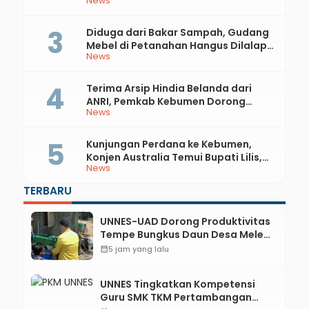
News
81 RI dan Hari Jadi ke-397 Kabupaten
Kebumen
Diduga dari Bakar Sampah, Gudang
Mebel di Petanahan Hangus Dilalap
News
Api
Terima Arsip Hindia Belanda dari
ANRI, Pemkab Kebumen Dorong
News
Integrasi Sejarah, Geopark, dan
Literasi Pertanian
Kunjungan Perdana ke Kebumen,
Konjen Australia Temui Bupati Lilis,
News
Ini yang Dibahas
TERBARU
UNNES-UAD Dorong Produktivitas
Tempe Bungkus Daun Desa Meles,
Bantu Mesin dan Pendampingan
calendar_month
5 jam yang lalu
Digital
UNNES Tingkatkan Kompetensi
Guru SMK TKM Pertambangan