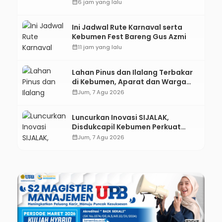
Kebumen melalui Desain Green
calendar_month
6 jam yang lalu
Gamification Based M-Learning
Ini Jadwal Rute Karnaval serta
Kebumen Fest Bareng Gus Azmi
calendar_month
11 jam yang lalu
Lahan Pinus dan Ilalang Terbakar
di Kebumen, Aparat dan Warga
Padamkan Api Secara Manual
calendar_month
Jum, 7 Agu 2026
Luncurkan Inovasi SIJALAK,
Disdukcapil Kebumen Perkuat
Jejaring Literasi Adminduk hingga
calendar_month
Jum, 7 Agu 2026
Tingkat Desa