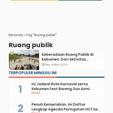
Beranda
»
Tag "Ruang publik"
Ruang publik
Keberadaan Ruang Publik di
Kebumen: Dari Aktivitas
Olahraga Hingga Quality Time
calendar_month
Sen, 4 Mar 2024
TERPOPULER MINGGU INI
Ini Jadwal Rute Karnaval serta
Kebumen Fest Bareng Gus Azmi
News
Penuh Kemeriahan, Ini Daftar
Lengkap Agenda Peringatan HUT ke-