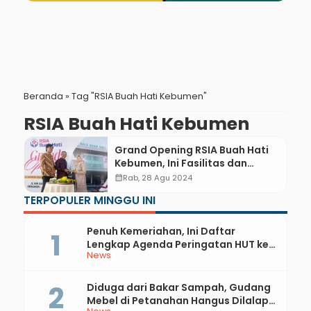
Beranda
»
Tag "RSIA Buah Hati Kebumen"
RSIA Buah Hati Kebumen
Grand Opening RSIA Buah Hati
Kebumen, Ini Fasilitas dan
Layanannya
calendar_month
Rab, 28 Agu 2024
TERPOPULER MINGGU INI
Penuh Kemeriahan, Ini Daftar
Lengkap Agenda Peringatan HUT ke-
News
81 RI dan Hari Jadi ke-397 Kabupaten
Kebumen
Diduga dari Bakar Sampah, Gudang
Mebel di Petanahan Hangus Dilalap