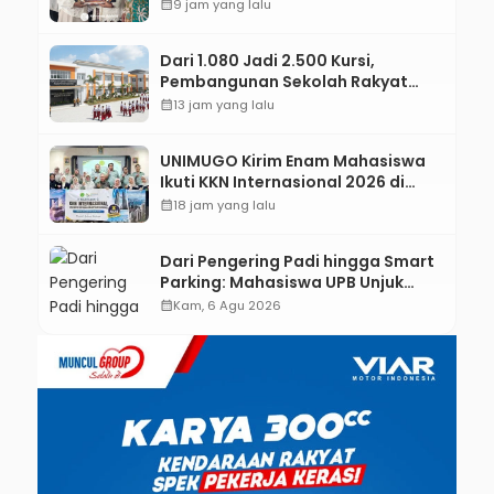
Jejaring Literasi Adminduk hingga
calendar_month
9 jam yang lalu
Tingkat Desa
Dari 1.080 Jadi 2.500 Kursi,
Pembangunan Sekolah Rakyat
Kebumen Ditargetkan Mulai
calendar_month
13 jam yang lalu
Oktober 2026
UNIMUGO Kirim Enam Mahasiswa
Ikuti KKN Internasional 2026 di
ASEAN dan Hong Kong
calendar_month
18 jam yang lalu
Dari Pengering Padi hingga Smart
Parking: Mahasiswa UPB Unjuk
Gigi Lewat Pameran CODEX 2
calendar_month
Kam, 6 Agu 2026