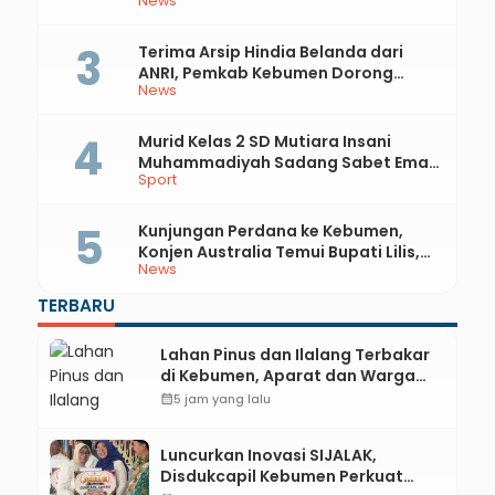
News
Api
Terima Arsip Hindia Belanda dari
ANRI, Pemkab Kebumen Dorong
News
Integrasi Sejarah, Geopark, dan
Literasi Pertanian
Murid Kelas 2 SD Mutiara Insani
Muhammadiyah Sadang Sabet Emas
Sport
dan Perak di Kejurda Tapak Suci
Kebumen 2026
Kunjungan Perdana ke Kebumen,
Konjen Australia Temui Bupati Lilis,
News
Ini yang Dibahas
TERBARU
Lahan Pinus dan Ilalang Terbakar
di Kebumen, Aparat dan Warga
Padamkan Api Secara Manual
calendar_month
5 jam yang lalu
Luncurkan Inovasi SIJALAK,
Disdukcapil Kebumen Perkuat