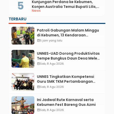
Kunjungan Perdana ke Kebumen,
Konjen Australia Temui Bupati Lilis,
News
Ini yang Dibahas
TERBARU
Patroli Gabungan Malam Minggu
di Kebumen, 13 Kendaraan
Terjaring Razia Knalpot Brong
calendar_month
5 jam yang lalu
UNNES-UAD Dorong Produktivitas
Tempe Bungkus Daun Desa Meles,
Bantu Mesin dan Pendampingan
calendar_month
Sab, 8 Agu 2026
Digital
UNNES Tingkatkan Kompetensi
Guru SMK TKM Pertambangan
Kebumen melalui Desain Green
calendar_month
Sab, 8 Agu 2026
Gamification Based M-Learning
Ini Jadwal Rute Karnaval serta
Kebumen Fest Bareng Gus Azmi
calendar_month
Sab, 8 Agu 2026