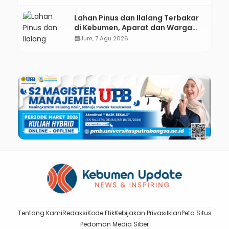
Lahan Pinus dan Ilalang Terbakar
di Kebumen, Aparat dan Warga
Padamkan Api Secara Manual
calendar_month
Jum, 7 Agu 2026
Tentang Kami
Redaksi
Kode Etik
Kebijakan Privasi
Iklan
Peta Situs
Pedoman Media Siber