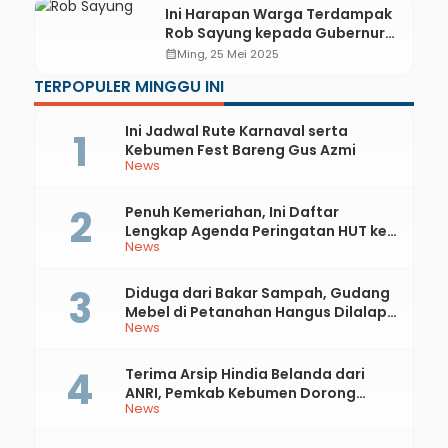
Ini Harapan Warga Terdampak
Rob Sayung kepada Gubernur
Ahmad Luthfi
calendar_month
Ming, 25 Mei 2025
TERPOPULER MINGGU INI
Ini Jadwal Rute Karnaval serta
Kebumen Fest Bareng Gus Azmi
News
Penuh Kemeriahan, Ini Daftar
Lengkap Agenda Peringatan HUT ke-
News
81 RI dan Hari Jadi ke-397 Kabupaten
Kebumen
Diduga dari Bakar Sampah, Gudang
Mebel di Petanahan Hangus Dilalap
News
Api
Terima Arsip Hindia Belanda dari
ANRI, Pemkab Kebumen Dorong
News
Integrasi Sejarah, Geopark, dan
Literasi Pertanian