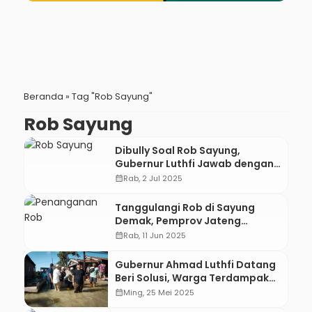
Beranda
»
Tag "Rob Sayung"
Rob Sayung
Dibully Soal Rob Sayung,
Gubernur Luthfi Jawab dengan
Aksi Nyata dan Strategi Jangka
calendar_month
Rab, 2 Jul 2025
Panjang
Tanggulangi Rob di Sayung
Demak, Pemprov Jateng
Kerahkan Pompa dan Kapal
calendar_month
Rab, 11 Jun 2025
untuk Sekolah
Gubernur Ahmad Luthfi Datang
Beri Solusi, Warga Terdampak
Rob Sayung Semringah
calendar_month
Ming, 25 Mei 2025