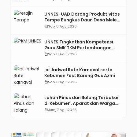
UNNES-UAD Dorong Produktivitas
Tempe Bungkus Daun Desa Meles,
Bantu Mesin dan Pendampingan
calendar_month
Sab, 8 Agu 2026
Digital
UNNES Tingkatkan Kompetensi
Guru SMK TKM Pertambangan
Kebumen melalui Desain Green
calendar_month
Sab, 8 Agu 2026
Gamification Based M-Learning
Ini Jadwal Rute Karnaval serta
Kebumen Fest Bareng Gus Azmi
calendar_month
Sab, 8 Agu 2026
Lahan Pinus dan Ilalang Terbakar
di Kebumen, Aparat dan Warga
Padamkan Api Secara Manual
calendar_month
Jum, 7 Agu 2026