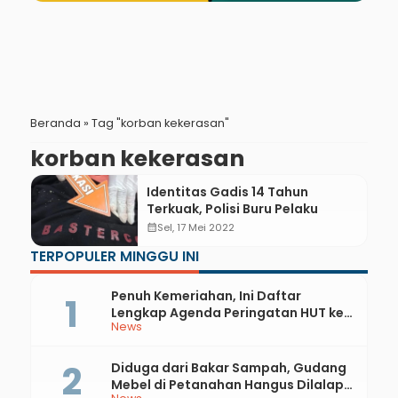
Beranda
»
Tag "korban kekerasan"
korban kekerasan
Identitas Gadis 14 Tahun
Terkuak, Polisi Buru Pelaku
calendar_month
Sel, 17 Mei 2022
TERPOPULER MINGGU INI
Penuh Kemeriahan, Ini Daftar
Lengkap Agenda Peringatan HUT ke-
News
81 RI dan Hari Jadi ke-397 Kabupaten
Kebumen
Diduga dari Bakar Sampah, Gudang
Mebel di Petanahan Hangus Dilalap