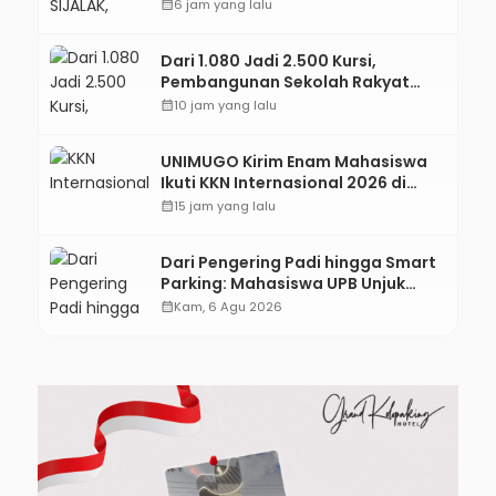
Jejaring Literasi Adminduk hingga
calendar_month
6 jam yang lalu
Tingkat Desa
Dari 1.080 Jadi 2.500 Kursi,
Pembangunan Sekolah Rakyat
Kebumen Ditargetkan Mulai
calendar_month
10 jam yang lalu
Oktober 2026
UNIMUGO Kirim Enam Mahasiswa
Ikuti KKN Internasional 2026 di
ASEAN dan Hong Kong
calendar_month
15 jam yang lalu
Dari Pengering Padi hingga Smart
Parking: Mahasiswa UPB Unjuk
Gigi Lewat Pameran CODEX 2
calendar_month
Kam, 6 Agu 2026