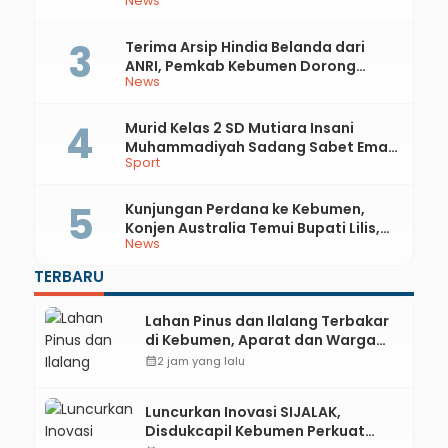
News
Api
Terima Arsip Hindia Belanda dari
ANRI, Pemkab Kebumen Dorong
News
Integrasi Sejarah, Geopark, dan
Literasi Pertanian
Murid Kelas 2 SD Mutiara Insani
Muhammadiyah Sadang Sabet Emas
Sport
dan Perak di Kejurda Tapak Suci
Kebumen 2026
Kunjungan Perdana ke Kebumen,
Konjen Australia Temui Bupati Lilis,
News
Ini yang Dibahas
TERBARU
Lahan Pinus dan Ilalang Terbakar
di Kebumen, Aparat dan Warga
Padamkan Api Secara Manual
calendar_month
2 jam yang lalu
Luncurkan Inovasi SIJALAK,
Disdukcapil Kebumen Perkuat