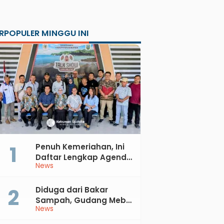
RPOPULER MINGGU INI
Penuh Kemeriahan, Ini
Daftar Lengkap Agenda
News
Peringatan HUT ke-81 RI
dan Hari Jadi ke-397
Kabupaten Kebumen
Diduga dari Bakar
Sampah, Gudang Mebel
News
di Petanahan Hangus
Dilalap Api