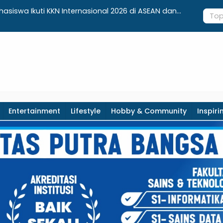
gga Smart Parking: Mahasiswa UPB Unjuk Gigi Lewat
Apotek Luk
Entertainment
Lifestyle
Hobby & Community
Inspiri