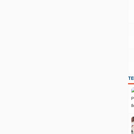
seluruh dunia merayakan untuk bagaimana
mengurangi […]
T