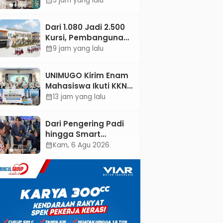
5 jam yang lalu
calendar_month
Jejaring Literasi
Adminduk hingga
Dari 1.080 Jadi 2.500
Tingkat Desa
Kursi, Pembangunan
Sekolah Rakyat
9 jam yang lalu
calendar_month
Kebumen
Ditargetkan Mulai
UNIMUGO Kirim Enam
Oktober 2026
Mahasiswa Ikuti KKN
Internasional 2026 di
13 jam yang lalu
calendar_month
ASEAN dan Hong
Kong
Dari Pengering Padi
hingga Smart
Parking: Mahasiswa
Kam, 6 Agu 2026
calendar_month
UPB Unjuk Gigi Lewat
Pameran CODEX 2