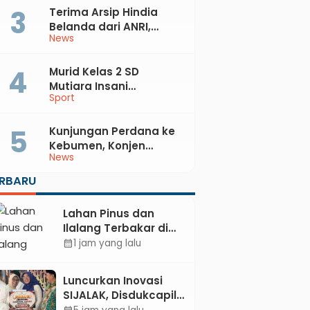
Terima Arsip Hindia
Belanda dari ANRI,
News
Pemkab Kebumen
Dorong Integrasi
Sejarah, Geopark, dan
Murid Kelas 2 SD
Literasi Pertanian
Mutiara Insani
Sport
Muhammadiyah
Sadang Sabet Emas
dan Perak di Kejurda
Kunjungan Perdana ke
Tapak Suci Kebumen
Kebumen, Konjen
News
2026
Australia Temui Bupati
Lilis, Ini yang Dibahas
ERBARU
Lahan Pinus dan
Ilalang Terbakar di
Kebumen, Aparat
1 jam yang lalu
calendar_month
dan Warga
Padamkan Api
Luncurkan Inovasi
Secara Manual
SIJALAK, Disdukcapil
Kebumen Perkuat