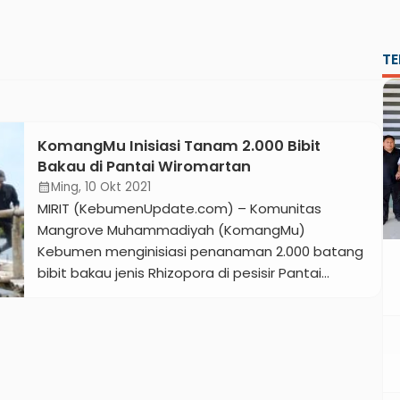
TE
KomangMu Inisiasi Tanam 2.000 Bibit
Bakau di Pantai Wiromartan
Ming, 10 Okt 2021
calendar_month
MIRIT (KebumenUpdate.com) – Komunitas
Mangrove Muhammadiyah (KomangMu)
Kebumen menginisiasi penanaman 2.000 batang
bibit bakau jenis Rhizopora di pesisir Pantai
Wiromartan, Kecamatan Mirit, Kebumen Kamis 7
Oktober 2021. Kegiatan ini digelar dalam
rangkaian Hari Pengurangan Risiko Bencana (PRB)
yang diperingati setiap 13 Oktober. Pada Hari
Pengurangan Risiko Bencana, masyarakat di