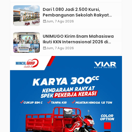
Dari 1.080 Jadi 2.500 Kursi,
Pembangunan Sekolah Rakyat
Kebumen Ditargetkan Mulai
calendar_month
Jum, 7 Agu 2026
Oktober 2026
UNIMUGO Kirim Enam Mahasiswa
Ikuti KKN Internasional 2026 di
ASEAN dan Hong Kong
calendar_month
Jum, 7 Agu 2026