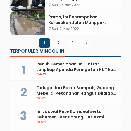
Dorong Program Jamu Seger
calendar_month
Sen, 28 Nov 2022
Diprioritaskan
Parah, Ini Penampakan
Kerusakan Jalan Munggu-
Pantai Petanahan
calendar_month
Sen, 21 Nov 2022
1
2
3
»
TERPOPULER MINGGU INI
Penuh Kemeriahan, Ini Daftar
Lengkap Agenda Peringatan HUT ke-
News
81 RI dan Hari Jadi ke-397 Kabupaten
Kebumen
Diduga dari Bakar Sampah, Gudang
Mebel di Petanahan Hangus Dilalap
News
Api
Ini Jadwal Rute Karnaval serta
Kebumen Fest Bareng Gus Azmi
News