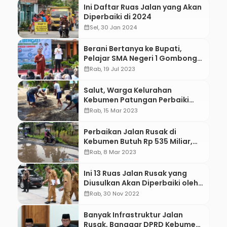
Ini Daftar Ruas Jalan yang Akan
Diperbaiki di 2024
calendar_month
Sel, 30 Jan 2024
Berani Bertanya ke Bupati,
Pelajar SMA Negeri 1 Gombong
Mendapat Hadiah
calendar_month
Rab, 19 Jul 2023
Salut, Warga Kelurahan
Kebumen Patungan Perbaiki
Jalan Rusak
calendar_month
Rab, 15 Mar 2023
Perbaikan Jalan Rusak di
Kebumen Butuh Rp 535 Miliar,
Ternyata Ini Anggaran
calendar_month
Rab, 8 Mar 2023
Infrastruktur 2023
Ini 13 Ruas Jalan Rusak yang
Diusulkan Akan Diperbaiki oleh
Pemkab Kebumen
calendar_month
Rab, 30 Nov 2022
Banyak Infrastruktur Jalan
Rusak, Banggar DPRD Kebumen