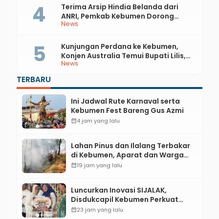
Terima Arsip Hindia Belanda dari
ANRI, Pemkab Kebumen Dorong
News
Integrasi Sejarah, Geopark, dan
Literasi Pertanian
Kunjungan Perdana ke Kebumen,
Konjen Australia Temui Bupati Lilis,
News
Ini yang Dibahas
TERBARU
Ini Jadwal Rute Karnaval serta
Kebumen Fest Bareng Gus Azmi
calendar_month
4 jam yang lalu
Lahan Pinus dan Ilalang Terbakar
di Kebumen, Aparat dan Warga
Padamkan Api Secara Manual
calendar_month
19 jam yang lalu
Luncurkan Inovasi SIJALAK,
Disdukcapil Kebumen Perkuat
Jejaring Literasi Adminduk hingga
calendar_month
23 jam yang lalu
Tingkat Desa