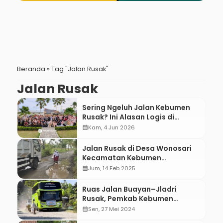
Beranda
»
Tag "Jalan Rusak"
Jalan Rusak
Sering Ngeluh Jalan Kebumen
Rusak? Ini Alasan Logis di
Baliknya!
calendar_month
Kam, 4 Jun 2026
Jalan Rusak di Desa Wonosari
Kecamatan Kebumen
Dikeluhkan Warga
calendar_month
Jum, 14 Feb 2025
Ruas Jalan Buayan–Jladri
Rusak, Pemkab Kebumen
Sampaikan Permohonan Maaf
calendar_month
Sen, 27 Mei 2024