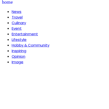
home
News
Travel
Culinary
Event
Entertainment
Lifestyle
Hobby & Community
Inspiring
Opinion
Image