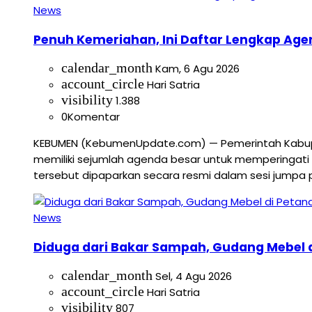
News
Penuh Kemeriahan, Ini Daftar Lengkap Age
calendar_month
Kam, 6 Agu 2026
account_circle
Hari Satria
visibility
1.388
0
Komentar
KEBUMEN (KebumenUpdate.com) — Pemerintah Kabup
memiliki sejumlah agenda besar untuk memperingati 
tersebut dipaparkan secara resmi dalam sesi jumpa 
News
Diduga dari Bakar Sampah, Gudang Mebel d
calendar_month
Sel, 4 Agu 2026
account_circle
Hari Satria
visibility
807