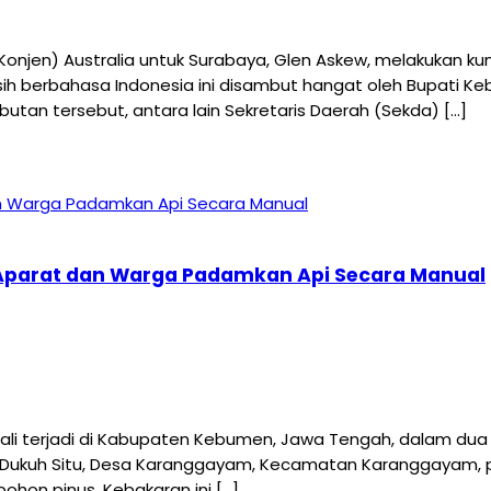
njen) Australia untuk Surabaya, Glen Askew, melakukan ku
sih berbahasa Indonesia ini disambut hangat oleh Bupati K
an tersebut, antara lain Sekretaris Daerah (Sekda) […]
, Aparat dan Warga Padamkan Api Secara Manual
terjadi di Kabupaten Kebumen, Jawa Tengah, dalam dua ha
 J, Dukuh Situ, Desa Karanggayam, Kecamatan Karanggayam, 
ohon pinus. Kebakaran ini […]