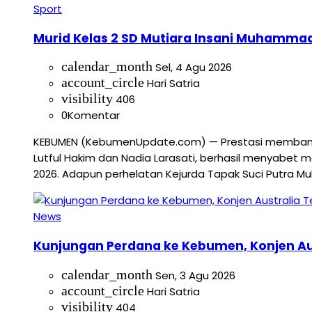
Sport
Murid Kelas 2 SD Mutiara Insani Muhamma
calendar_month
Sel, 4 Agu 2026
account_circle
Hari Satria
visibility
406
0
Komentar
KEBUMEN (KebumenUpdate.com) — Prestasi membanggak
Lutful Hakim dan Nadia Larasati, berhasil menyabe
2026. Adapun perhelatan Kejurda Tapak Suci Putra M
News
Kunjungan Perdana ke Kebumen, Konjen Aust
calendar_month
Sen, 3 Agu 2026
account_circle
Hari Satria
visibility
404