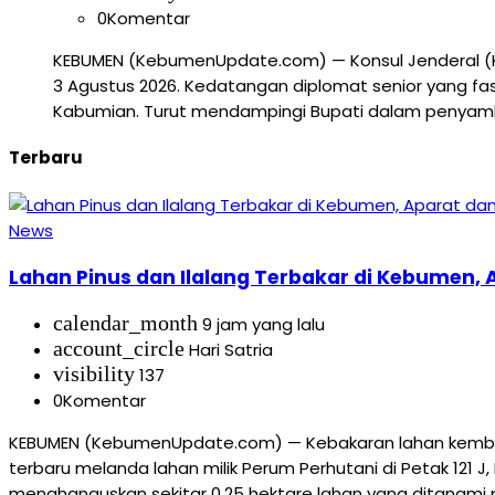
0
Komentar
KEBUMEN (KebumenUpdate.com) — Konsul Jenderal (Ko
3 Agustus 2026. Kedatangan diplomat senior yang fa
Kabumian. Turut mendampingi Bupati dalam penyambut
Terbaru
News
Lahan Pinus dan Ilalang Terbakar di Kebumen
calendar_month
9 jam yang lalu
account_circle
Hari Satria
visibility
137
0
Komentar
KEBUMEN (KebumenUpdate.com) — Kebakaran lahan kembali 
terbaru melanda lahan milik Perum Perhutani di Petak 121
menghanguskan sekitar 0,25 hektare lahan yang ditanami p