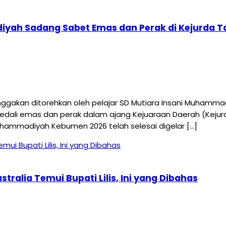
diyah Sadang Sabet Emas dan Perak di Kejurda 
an ditorehkan oleh pelajar SD Mutiara Insani Muhammadiy
t medali emas dan perak dalam ajang Kejuaraan Daerah (Ke
uhammadiyah Kebumen 2026 telah selesai digelar […]
ralia Temui Bupati Lilis, Ini yang Dibahas