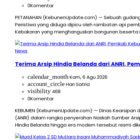
0
Komentar
PETANAHAN (KebunenUpdate.com) — Sebuah gudang pen
Peristiwa yang diduga dipicu oleh rambatan api pemb
Kebakaran yang menghanguskan bangunan beserta isin
News
Terima Arsip Hindia Belanda dari ANRI, Pe
calendar_month
Kam, 6 Agu 2026
account_circle
Hari Satria
visibility
468
0
Komentar
KEBUMEN (KebumenUpdate.com) — Dinas Kearsipan dan
(ANRI) dalam rangka penyerahan Naskah Sumber Arsi
Hindia Belanda hingga era modern tersebut resmi dik