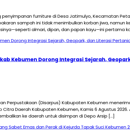
yimpanan furniture di Desa Jatimulyo, Kecamatan Petanah
akaran sampah ini tidak menimbulkan korban jiwa, namun ker
ya—seperti almari, dipan, dan papan kayu—ini pertama kal
mkab Kebumen Dorong Integrasi Sejarah, Geopark,
 Perpustakaan (Disarpus) Kabupaten Kebumen menerima kun
p Citra Daerah Kabupaten Kebumen, Kamis 6 Agustus 2026.
embalikan ke daerah untuk disimpan di Depo Arsip […]