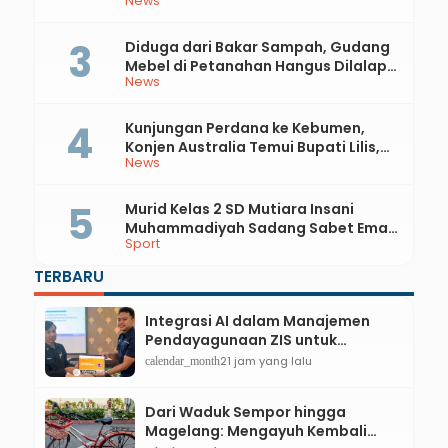
News
Rupiah
Diduga dari Bakar Sampah, Gudang
Mebel di Petanahan Hangus Dilalap
News
Api
Kunjungan Perdana ke Kebumen,
Konjen Australia Temui Bupati Lilis,
News
Ini yang Dibahas
Murid Kelas 2 SD Mutiara Insani
Muhammadiyah Sadang Sabet Emas
Sport
dan Perak di Kejurda Tapak Suci
Kebumen 2026
TERBARU
Integrasi AI dalam Manajemen
Pendayagunaan ZIS untuk
Mendukung Realisasi IKAL
21 jam yang lalu
calendar_month
Unggulan Lazismu Kebumen
Dari Waduk Sempor hingga
Magelang: Mengayuh Kembali