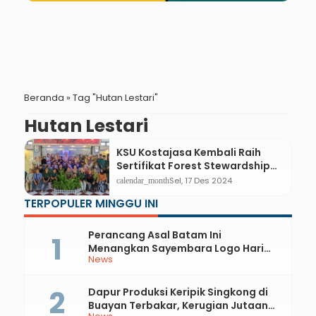
Beranda
»
Tag "Hutan Lestari"
Hutan Lestari
KSU Kostajasa Kembali Raih
Sertifikat Forest Stewardship
Council
Sel, 17 Des 2024
calendar_month
TERPOPULER MINGGU INI
Perancang Asal Batam Ini
Menangkan Sayembara Logo Hari
News
Jadi ke-397 Kabupaten Kebumen
Dapur Produksi Keripik Singkong di
Buayan Terbakar, Kerugian Jutaan