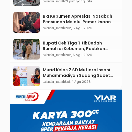
Sisa-Sisa Racun Masa Remaja
21 jam yang lalu
calendar_month
BRI Kebumen Apresiasi Nasabah
Pensiunan Melalui Pemeriksaan
Kesehatan Gratis Hingga
Rab, 5 Agu 2026
calendar_month
Sosialisasi Otentikasi Taspen
Bupati Cek Tiga Titik Bedah
Rumah di Kebumen, Pastikan
Hunian Layak bagi Warga
Rab, 5 Agu 2026
calendar_month
Murid Kelas 2 SD Mutiara Insani
Muhammadiyah Sadang Sabet
Emas dan Perak di Kejurda Tapak
Sel, 4 Agu 2026
calendar_month
Suci Kebumen 2026