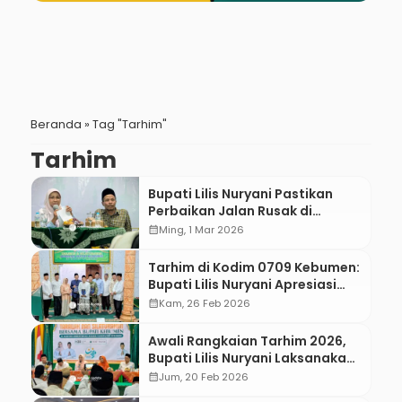
Beranda
»
Tag "Tarhim"
Tarhim
Bupati Lilis Nuryani Pastikan
Perbaikan Jalan Rusak di
Kebumen Berlanjut Pasca-
calendar_month
Ming, 1 Mar 2026
Lebaran
Tarhim di Kodim 0709 Kebumen:
Bupati Lilis Nuryani Apresiasi
Peran TNI dalam Pembangunan
calendar_month
Kam, 26 Feb 2026
Desa
Awali Rangkaian Tarhim 2026,
Bupati Lilis Nuryani Laksanakan
Tarawih 23 Rakaat di Kantor
calendar_month
Jum, 20 Feb 2026
Kemenag