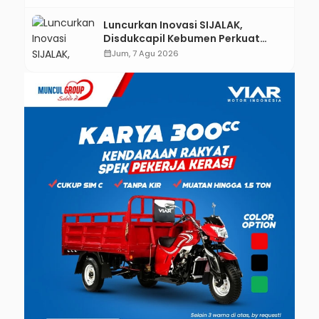
Luncurkan Inovasi SIJALAK,
Disdukcapil Kebumen Perkuat
Jejaring Literasi Adminduk hingga
calendar_month
Jum, 7 Agu 2026
Tingkat Desa