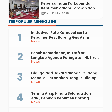
Kebersamaan Forkopimda
Kebumen dalam Tarawih dan
Silaturahmi
calendar_month
Kam, 13 Mar 2025
TERPOPULER MINGGU INI
Ini Jadwal Rute Karnaval serta
Kebumen Fest Bareng Gus Azmi
News
Penuh Kemeriahan, Ini Daftar
Lengkap Agenda Peringatan HUT ke-
News
81 RI dan Hari Jadi ke-397 Kabupaten
Kebumen
Diduga dari Bakar Sampah, Gudang
Mebel di Petanahan Hangus Dilalap
News
Api
Terima Arsip Hindia Belanda dari
ANRI, Pemkab Kebumen Dorong
News
Integrasi Sejarah, Geopark, dan
Literasi Pertanian