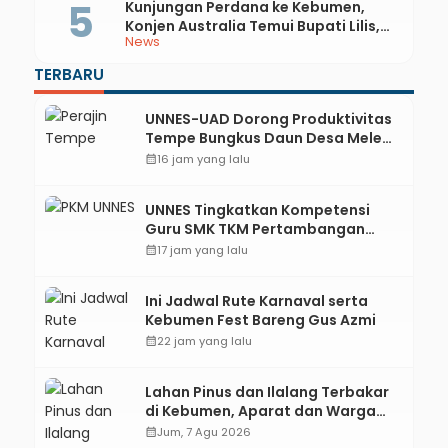
Kunjungan Perdana ke Kebumen,
Konjen Australia Temui Bupati Lilis,
News
Ini yang Dibahas
TERBARU
UNNES-UAD Dorong Produktivitas
Tempe Bungkus Daun Desa Meles,
Bantu Mesin dan Pendampingan
calendar_month
16 jam yang lalu
Digital
UNNES Tingkatkan Kompetensi
Guru SMK TKM Pertambangan
Kebumen melalui Desain Green
calendar_month
17 jam yang lalu
Gamification Based M-Learning
Ini Jadwal Rute Karnaval serta
Kebumen Fest Bareng Gus Azmi
calendar_month
22 jam yang lalu
Lahan Pinus dan Ilalang Terbakar
di Kebumen, Aparat dan Warga
Padamkan Api Secara Manual
calendar_month
Jum, 7 Agu 2026