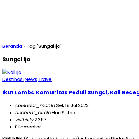
Beranda
»
Tag "Sungai Ijo"
Sungai Ijo
Destinasi
News
Travel
Ikut Lomba Komunitas Peduli Sungai, Kali Bede
calendar_month
Sel, 18 Jul 2023
account_circle
Hari Satria
visibility
2.357
0
Komentar
KEBUMEN (KebumenUpdate.com) – Komunitas Peduli Sungai (