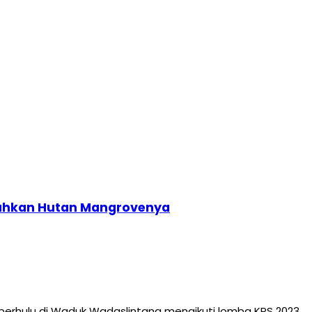
Suguhkan Hutan Mangrovenya
berhulu di Waduk Wadaslintang mengikuti lomba KPS 2023