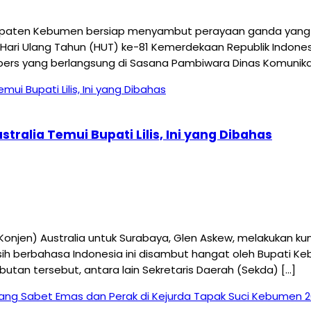
aten Kebumen bersiap menyambut perayaan ganda yang me
Hari Ulang Tahun (HUT) ke-81 Kemerdekaan Republik Indonesi
pers yang berlangsung di Sasana Pambiwara Dinas Komunikas
ralia Temui Bupati Lilis, Ini yang Dibahas
njen) Australia untuk Surabaya, Glen Askew, melakukan ku
sih berbahasa Indonesia ini disambut hangat oleh Bupati K
an tersebut, antara lain Sekretaris Daerah (Sekda) […]