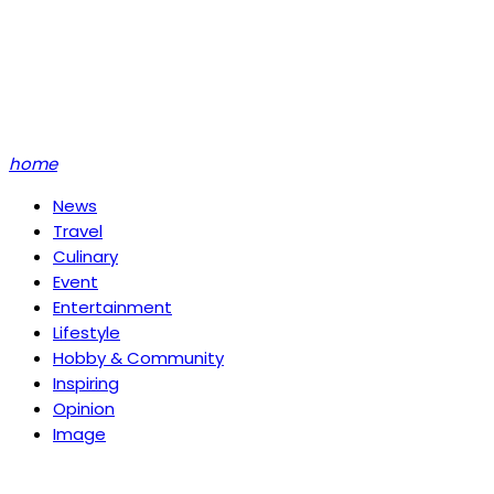
home
News
Travel
Culinary
Event
Entertainment
Lifestyle
Hobby & Community
Inspiring
Opinion
Image