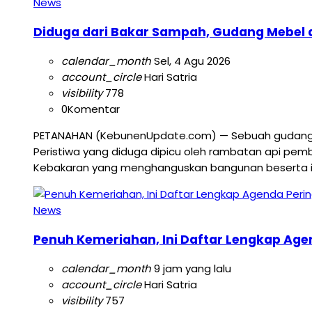
News
Diduga dari Bakar Sampah, Gudang Mebel d
calendar_month
Sel, 4 Agu 2026
account_circle
Hari Satria
visibility
778
0
Komentar
PETANAHAN (KebunenUpdate.com) — Sebuah gudang pen
Peristiwa yang diduga dipicu oleh rambatan api pemb
Kebakaran yang menghanguskan bangunan beserta isin
News
Penuh Kemeriahan, Ini Daftar Lengkap Age
calendar_month
9 jam yang lalu
account_circle
Hari Satria
visibility
757