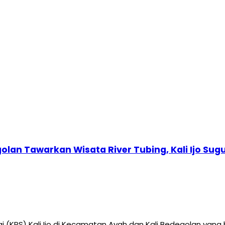
golan Tawarkan Wisata River Tubing, Kali Ijo 
KPS) Kali Ijo di Kecamatan Ayah dan Kali Bedegolan yang 