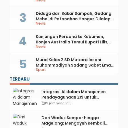
News
Rupiah
Diduga dari Bakar Sampah, Gudang
Mebel di Petanahan Hangus Dilalap
News
Api
Kunjungan Perdana ke Kebumen,
Konjen Australia Temui Bupati Lilis,
News
Ini yang Dibahas
Murid Kelas 2 SD Mutiara Insani
Muhammadiyah Sadang Sabet Emas
Sport
dan Perak di Kejurda Tapak Suci
Kebumen 2026
TERBARU
Integrasi AI dalam Manajemen
Pendayagunaan ZIS untuk
Mendukung Realisasi IKAL
calendar_month
19 jam yang lalu
Unggulan Lazismu Kebumen
Dari Waduk Sempor hingga
Magelang: Mengayuh Kembali