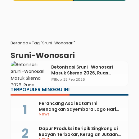
Beranda
»
Tag "Sruni-Wonosari"
Sruni-Wonosari
Betonisasi Sruni–Wonosari
Masuk Skema 2026, Ruas
Muktisari–Bocor Dialokasikan
calendar_month
Rab, 25 Feb 2026
Rp 4,5 Miliar
TERPOPULER MINGGU INI
Perancang Asal Batam Ini
Menangkan Sayembara Logo Hari
News
Jadi ke-397 Kabupaten Kebumen
Dapur Produksi Keripik Singkong di
Buayan Terbakar, Kerugian Jutaan