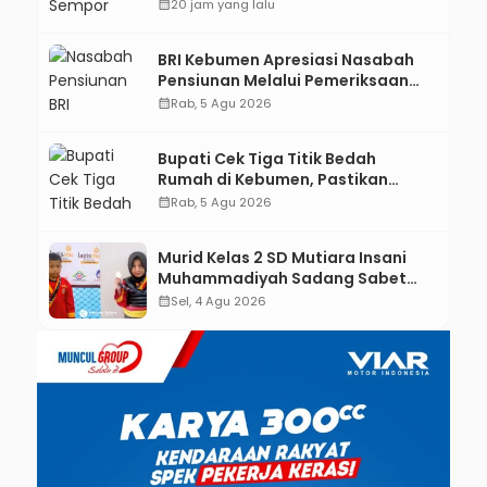
Sisa-Sisa Racun Masa Remaja
calendar_month
20 jam yang lalu
BRI Kebumen Apresiasi Nasabah
Pensiunan Melalui Pemeriksaan
Kesehatan Gratis Hingga
calendar_month
Rab, 5 Agu 2026
Sosialisasi Otentikasi Taspen
Bupati Cek Tiga Titik Bedah
Rumah di Kebumen, Pastikan
Hunian Layak bagi Warga
calendar_month
Rab, 5 Agu 2026
Murid Kelas 2 SD Mutiara Insani
Muhammadiyah Sadang Sabet
Emas dan Perak di Kejurda Tapak
calendar_month
Sel, 4 Agu 2026
Suci Kebumen 2026