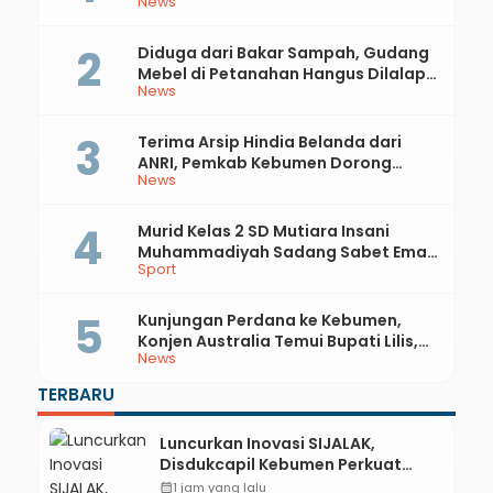
News
81 RI dan Hari Jadi ke-397 Kabupaten
Kebumen
Diduga dari Bakar Sampah, Gudang
Mebel di Petanahan Hangus Dilalap
News
Api
Terima Arsip Hindia Belanda dari
ANRI, Pemkab Kebumen Dorong
News
Integrasi Sejarah, Geopark, dan
Literasi Pertanian
Murid Kelas 2 SD Mutiara Insani
Muhammadiyah Sadang Sabet Emas
Sport
dan Perak di Kejurda Tapak Suci
Kebumen 2026
Kunjungan Perdana ke Kebumen,
Konjen Australia Temui Bupati Lilis,
News
Ini yang Dibahas
TERBARU
Luncurkan Inovasi SIJALAK,
Disdukcapil Kebumen Perkuat
Jejaring Literasi Adminduk hingga
calendar_month
1 jam yang lalu