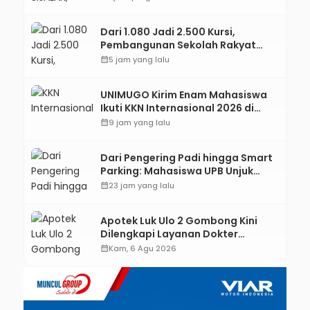
Tingkat Desa
Dari 1.080 Jadi 2.500 Kursi,
Pembangunan Sekolah Rakyat
Kebumen Ditargetkan Mulai
calendar_month
5 jam yang lalu
Oktober 2026
UNIMUGO Kirim Enam Mahasiswa
Ikuti KKN Internasional 2026 di
ASEAN dan Hong Kong
calendar_month
9 jam yang lalu
Dari Pengering Padi hingga Smart
Parking: Mahasiswa UPB Unjuk
Gigi Lewat Pameran CODEX 2
calendar_month
23 jam yang lalu
Apotek Luk Ulo 2 Gombong Kini
Dilengkapi Layanan Dokter
Spesialis Anak
calendar_month
Kam, 6 Agu 2026