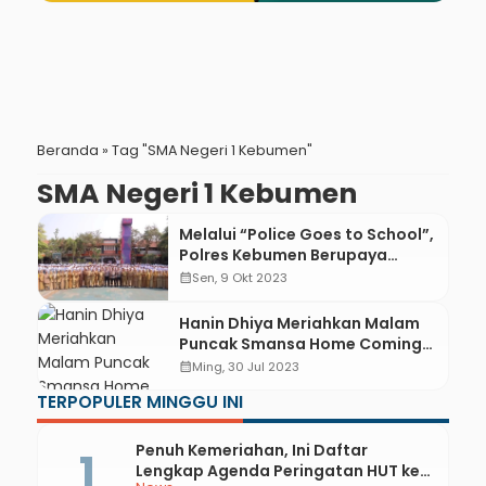
Beranda
»
Tag "SMA Negeri 1 Kebumen"
SMA Negeri 1 Kebumen
Melalui “Police Goes to School”,
Polres Kebumen Berupaya
Berantas Bullying
calendar_month
Sen, 9 Okt 2023
Hanin Dhiya Meriahkan Malam
Puncak Smansa Home Coming
(SHC’64) Leviosa
calendar_month
Ming, 30 Jul 2023
TERPOPULER MINGGU INI
Penuh Kemeriahan, Ini Daftar
Lengkap Agenda Peringatan HUT ke-