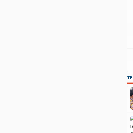
perubahan kimiawi dalam […]
T