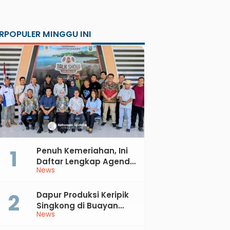
RPOPULER MINGGU INI
Penuh Kemeriahan, Ini
Daftar Lengkap Agenda
News
Peringatan HUT ke-81 RI
dan Hari Jadi ke-397
Kabupaten Kebumen
Dapur Produksi Keripik
Singkong di Buayan
News
Terbakar, Kerugian
Jutaan Rupiah