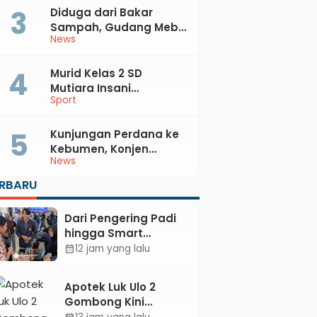
Diduga dari Bakar
Sampah, Gudang Mebel
News
di Petanahan Hangus
Dilalap Api
Murid Kelas 2 SD
Mutiara Insani
Sport
Muhammadiyah
Sadang Sabet Emas
dan Perak di Kejurda
Kunjungan Perdana ke
Tapak Suci Kebumen
Kebumen, Konjen
News
2026
Australia Temui Bupati
Lilis, Ini yang Dibahas
ERBARU
Dari Pengering Padi
hingga Smart
Parking: Mahasiswa
12 jam yang lalu
calendar_month
UPB Unjuk Gigi Lewat
Pameran CODEX 2
Apotek Luk Ulo 2
Gombong Kini
Dilengkapi Layanan