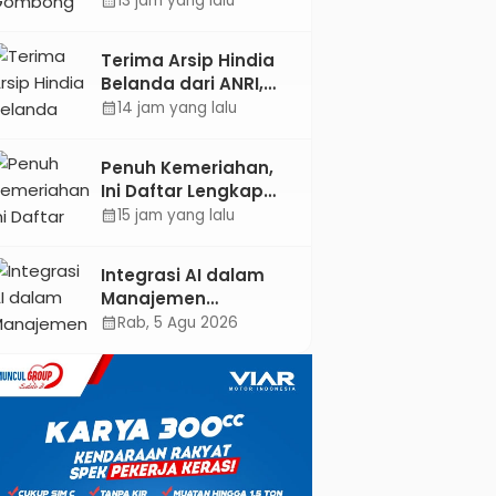
13 jam yang lalu
calendar_month
Dokter Spesialis Anak
Terima Arsip Hindia
Belanda dari ANRI,
Pemkab Kebumen
14 jam yang lalu
calendar_month
Dorong Integrasi
Sejarah, Geopark,
Penuh Kemeriahan,
dan Literasi
Ini Daftar Lengkap
Pertanian
Agenda Peringatan
15 jam yang lalu
calendar_month
HUT ke-81 RI dan Hari
Jadi ke-397
Integrasi AI dalam
Kabupaten Kebumen
Manajemen
Pendayagunaan ZIS
Rab, 5 Agu 2026
calendar_month
untuk Mendukung
Realisasi IKAL
Unggulan Lazismu
Kebumen