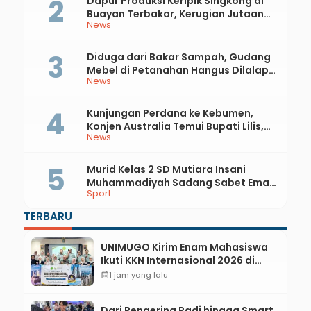
Dapur Produksi Keripik Singkong di
Buayan Terbakar, Kerugian Jutaan
News
Rupiah
Diduga dari Bakar Sampah, Gudang
Mebel di Petanahan Hangus Dilalap
News
Api
Kunjungan Perdana ke Kebumen,
Konjen Australia Temui Bupati Lilis,
News
Ini yang Dibahas
Murid Kelas 2 SD Mutiara Insani
Muhammadiyah Sadang Sabet Emas
Sport
dan Perak di Kejurda Tapak Suci
Kebumen 2026
TERBARU
UNIMUGO Kirim Enam Mahasiswa
Ikuti KKN Internasional 2026 di
ASEAN dan Hong Kong
calendar_month
1 jam yang lalu
Dari Pengering Padi hingga Smart