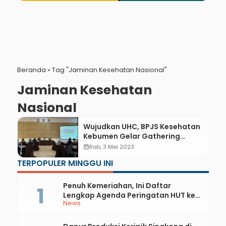
Beranda
»
Tag "Jaminan Kesehatan Nasional"
Jaminan Kesehatan
Nasional
Wujudkan UHC, BPJS Kesehatan
Kebumen Gelar Gathering
Badan Usaha
calendar_month
Rab, 3 Mei 2023
TERPOPULER MINGGU INI
Penuh Kemeriahan, Ini Daftar
Lengkap Agenda Peringatan HUT ke-
News
81 RI dan Hari Jadi ke-397 Kabupaten
Kebumen