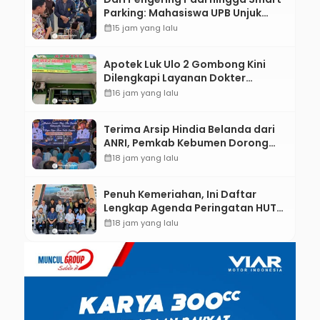
Parking: Mahasiswa UPB Unjuk
Gigi Lewat Pameran CODEX 2
calendar_month
15 jam yang lalu
Apotek Luk Ulo 2 Gombong Kini
Dilengkapi Layanan Dokter
Spesialis Anak
calendar_month
16 jam yang lalu
Terima Arsip Hindia Belanda dari
ANRI, Pemkab Kebumen Dorong
Integrasi Sejarah, Geopark, dan
calendar_month
18 jam yang lalu
Literasi Pertanian
Penuh Kemeriahan, Ini Daftar
Lengkap Agenda Peringatan HUT
ke-81 RI dan Hari Jadi ke-397
calendar_month
18 jam yang lalu
Kabupaten Kebumen