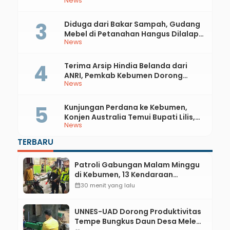
News
81 RI dan Hari Jadi ke-397 Kabupaten
Kebumen
Diduga dari Bakar Sampah, Gudang
Mebel di Petanahan Hangus Dilalap
News
Api
Terima Arsip Hindia Belanda dari
ANRI, Pemkab Kebumen Dorong
News
Integrasi Sejarah, Geopark, dan
Literasi Pertanian
Kunjungan Perdana ke Kebumen,
Konjen Australia Temui Bupati Lilis,
News
Ini yang Dibahas
TERBARU
Patroli Gabungan Malam Minggu
di Kebumen, 13 Kendaraan
Terjaring Razia Knalpot Brong
calendar_month
30 menit yang lalu
UNNES-UAD Dorong Produktivitas
Tempe Bungkus Daun Desa Meles,