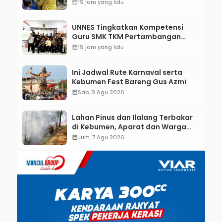
Bantu Mesin dan Pendampingan
calendar_month
19 jam yang lalu
Digital
UNNES Tingkatkan Kompetensi
Guru SMK TKM Pertambangan
Kebumen melalui Desain Green
calendar_month
19 jam yang lalu
Gamification Based M-Learning
Ini Jadwal Rute Karnaval serta
Kebumen Fest Bareng Gus Azmi
calendar_month
Sab, 8 Agu 2026
Lahan Pinus dan Ilalang Terbakar
di Kebumen, Aparat dan Warga
Padamkan Api Secara Manual
calendar_month
Jum, 7 Agu 2026