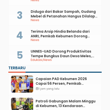
News
81 RI dan Hari Jadi ke-397 Kabupaten
Kebumen
Diduga dari Bakar Sampah, Gudang
Mebel di Petanahan Hangus Dilalap
News
Api
Terima Arsip Hindia Belanda dari
ANRI, Pemkab Kebumen Dorong
News
Integrasi Sejarah, Geopark, dan
Literasi Pertanian
UNNES-UAD Dorong Produktivitas
Tempe Bungkus Daun Desa Meles,
Edukasi
News
Bantu Mesin dan Pendampingan
Digital
TERBARU
Capaian PAD Kebumen 2026
Capai 56 Persen, Pemkab
Optimalkan Pajak dan Transaksi
calendar_month
1 jam yang lalu
Non-Tunai KKPD
Patroli Gabungan Malam Minggu
di Kebumen, 13 Kendaraan