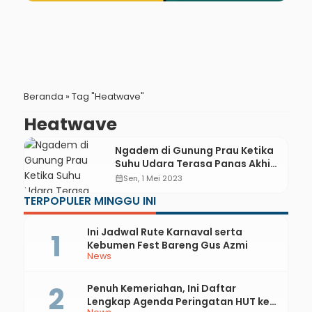
Beranda
»
Tag "Heatwave"
Heatwave
Ngadem di Gunung Prau Ketika
Suhu Udara Terasa Panas Akhir-
akhir Ini
calendar_month
Sen, 1 Mei 2023
TERPOPULER MINGGU INI
Ini Jadwal Rute Karnaval serta
Kebumen Fest Bareng Gus Azmi
News
Penuh Kemeriahan, Ini Daftar
Lengkap Agenda Peringatan HUT ke-