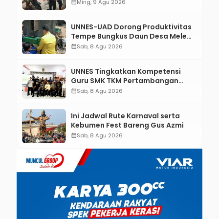
Terjaring Razia Knalpot Brong
calendar_month
Ming, 9 Agu 2026
UNNES-UAD Dorong Produktivitas
Tempe Bungkus Daun Desa Meles,
Bantu Mesin dan Pendampingan
calendar_month
Sab, 8 Agu 2026
Digital
UNNES Tingkatkan Kompetensi
Guru SMK TKM Pertambangan
Kebumen melalui Desain Green
calendar_month
Sab, 8 Agu 2026
Gamification Based M-Learning
Ini Jadwal Rute Karnaval serta
Kebumen Fest Bareng Gus Azmi
calendar_month
Sab, 8 Agu 2026